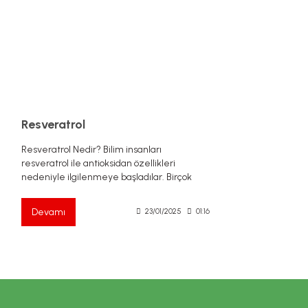
Resveratrol
Resveratrol Nedir? Bilim insanları
resveratrol ile antioksidan özellikleri
nedeniyle ilgilenmeye başladılar. Birçok
bitki çeşidinde bulunan bu polifenolik
bileşiğin çeşitli mekanizmalar aracılığıyla
Devamı
23/01/2025
01:16
uzun ömür, iltihap giderici , kalp sağlığına
yararlı ve kanser karşıtı özellikler
kazandırdığı düşünülüyordu. Resveratrol,
kırmızı üzüm, fıstık ve antep fıstığının
kabuklarında ve yaban mersini ve kızılcık,
ahududu ve dut gibi meyvelerde ve kakao
çekirdeklerinde bol miktarda bulunur.