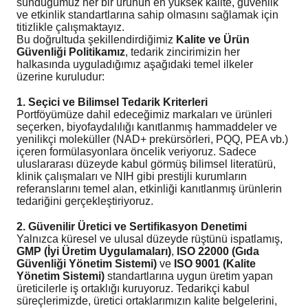
sunduğumuz her bir ürünün en yüksek kalite, güvenlik
ve etkinlik standartlarına sahip olmasını sağlamak için
kımı
e Mendilleri
ri
titizlikle çalışmaktayız.
Bu doğrultuda şekillendirdiğimiz
Kalite ve Ürün
llagen Cilt Bakımı
ve Emzikleri
Hijyeni
Kovucular
Güvenliği Politikamız
, tedarik zincirimizin her
halkasında uyguladığımız aşağıdaki temel ilkeler
üzerine kuruludur:
uları
kımı
gler
1. Seçici ve Bilimsel Tedarik Kriterleri
Portföyümüze dahil edeceğimiz markaları ve ürünleri
ty Collagen
ları
seçerken, biyofaydalılığı kanıtlanmış hammaddeler ve
yenilikçi moleküller (NAD+ prekürsörleri, PQQ, PEA vb.)
ar, Şekerler
ünleri
ar
içeren formülasyonlara öncelik veriyoruz. Sadece
uluslararası düzeyde kabul görmüş bilimsel literatürü,
klinik çalışmaları ve NIH gibi prestijli kurumların
ebiyotikler
rı
referanslarını temel alan, etkinliği kanıtlanmış ürünlerin
tedariğini gerçekleştiriyoruz.
2. Güvenilir Üretici ve Sertifikasyon Denetimi
Yalnızca küresel ve ulusal düzeyde rüştünü ispatlamış,
GMP (İyi Üretim Uygulamaları)
,
ISO 22000 (Gıda
e Tuzlar
ı
er
Güvenliği Yönetim Sistemi)
ve
ISO 9001 (Kalite
Yönetim Sistemi)
standartlarına uygun üretim yapan
raller
i ve Nebulizatörler
üreticilerle iş ortaklığı kuruyoruz. Tedarikçi kabul
süreçlerimizde, üretici ortaklarımızın kalite belgelerini,