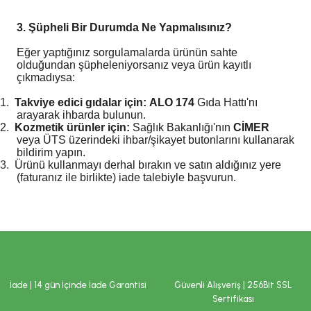
3. Şüpheli Bir Durumda Ne Yapmalısınız?
Eğer yaptığınız sorgulamalarda ürünün sahte
olduğundan şüpheleniyorsanız veya ürün kayıtlı
çıkmadıysa:
1.
Takviye edici gıdalar için:
ALO 174
Gıda Hattı'nı
arayarak ihbarda bulunun.
2.
Kozmetik ürünler için:
Sağlık Bakanlığı'nın
CİMER
veya ÜTS üzerindeki ihbar/şikayet butonlarını kullanarak
bildirim yapın.
3.
Ürünü kullanmayı derhal bırakın ve satın aldığınız yere
(faturanız ile birlikte) iade talebiyle başvurun.
İade | 14 gün İçinde İade Garantisi
Güvenli Alışveriş | 256Bit SSL
Sertifikası