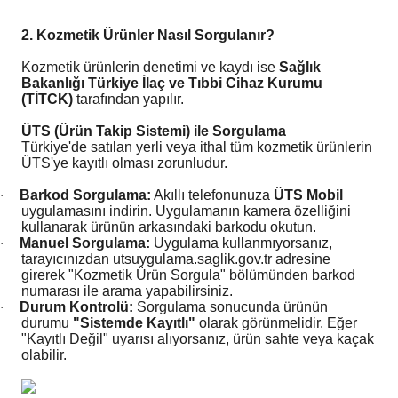
ekler
ve Sabunları
yotlar
2. Kozmetik Ürünler Nasıl Sorgulanır?
e Losyonlar
sterler
Kozmetik ürünlerin denetimi ve kaydı ise
Sağlık
Bakanlığı Türkiye İlaç ve Tıbbi Cihaz Kurumu
(TİTCK)
tarafından yapılır.
klar
ÜTS (Ürün Takip Sistemi) ile Sorgulama
Türkiye'de satılan yerli veya ithal tüm kozmetik ürünlerin
ÜTS'ye kayıtlı olması zorunludur.
Barkod Sorgulama:
Akıllı telefonunuza
ÜTS Mobil
·
uygulamasını indirin. Uygulamanın kamera özelliğini
kullanarak ürünün arkasındaki barkodu okutun.
leri
Manuel Sorgulama:
Uygulama kullanmıyorsanız,
·
tarayıcınızdan utsuygulama.saglik.gov.tr adresine
girerek "Kozmetik Ürün Sorgula" bölümünden barkod
numarası ile arama yapabilirsiniz.
Durum Kontrolü:
Sorgulama sonucunda ürünün
·
durumu
"Sistemde Kayıtlı"
olarak görünmelidir. Eğer
"Kayıtlı Değil" uyarısı alıyorsanız, ürün sahte veya kaçak
olabilir.