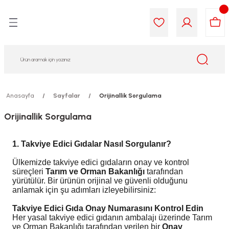
Geri Dön
Geri Dön
Geri Dön
Geri Dön
Geri Dön
Geri Dön
i Gıda
ek
am
leri
lik
sit
opolis
iyeleri
Anasayfa
Sayfalar
Orijinallik Sorgulama
Orijinallik Sorgulama
yel ve Uçucu Yağlar
ımı
ları
r
ega 3...)
akımı
ımı
aratları
1. Takviye Edici Gıdalar Nasıl Sorgulanır?
Ülkemizde takviye edici gıdaların onay ve kontrol
ımı
on Testleri
icileri
süreçleri
Tarım ve Orman Bakanlığı
tarafından
yürütülür. Bir ürünün orijinal ve güvenli olduğunu
anlamak için şu adımları izleyebilirsiniz:
tleri
kımı
Takviye Edici Gıda Onay Numarasını Kontrol Edin
iyeleri
e Temizleme
Her yasal takviye edici gıdanın ambalajı üzerinde Tarım
ve Orman Bakanlığı tarafından verilen bir
Onay