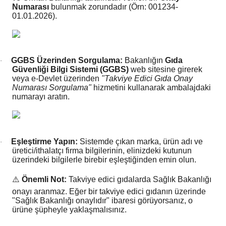
Numarası
bulunmak zorundadır (Örn: 001234-
kımı
e Mendilleri
ri
01.01.2026).
llagen Cilt Bakımı
ve Emzikleri
Hijyeni
Kovucular
GGBS Üzerinden Sorgulama:
Bakanlığın
Gıda
·
uları
kımı
gler
Güvenliği Bilgi Sistemi (GGBS)
web sitesine girerek
veya e-Devlet üzerinden
"Takviye Edici Gıda Onay
ty Collagen
ları
Numarası Sorgulama"
hizmetini kullanarak ambalajdaki
numarayı aratın.
ar, Şekerler
ünleri
ar
ebiyotikler
rı
Eşleştirme Yapın:
Sistemde çıkan marka, ürün adı ve
·
üretici/ithalatçı firma bilgilerinin, elinizdeki kutunun
üzerindeki bilgilerle birebir eşleştiğinden emin olun.
⚠️
Önemli Not:
Takviye edici gıdalarda Sağlık Bakanlığı
e Tuzlar
ı
er
onayı aranmaz. Eğer bir takviye edici gıdanın üzerinde
"Sağlık Bakanlığı onaylıdır" ibaresi görüyorsanız, o
ürüne şüpheyle yaklaşmalısınız.
raller
i ve Nebulizatörler