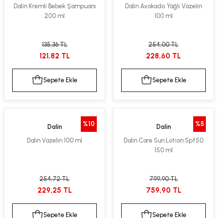
Dalin Kremli Bebek Şampuanı
Dalin Avokado Yağlı Vazelin
200 ml
100 ml
135,36 TL
254,00 TL
121,82 TL
228,60 TL
Sepete Ekle
Sepete Ekle
%10
%5
Dalin
Dalin
Dalin Vazelin 100 ml
Dalin Care Sun Lotion Spf50
150 ml
254,72 TL
799,90 TL
229,25 TL
759,90 TL
Sepete Ekle
Sepete Ekle