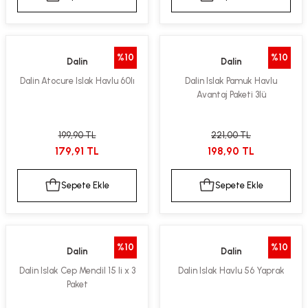
%10
%10
Dalin
Dalin
Dalin Atocure Islak Havlu 60lı
Dalin Islak Pamuk Havlu
Avantaj Paketi 3lü
199,90 TL
221,00 TL
179,91 TL
198,90 TL
Sepete Ekle
Sepete Ekle
%10
%10
Dalin
Dalin
Dalin Islak Cep Mendil 15 li x 3
Dalin Islak Havlu 56 Yaprak
Paket