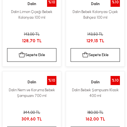
%10
%10
Dalin
Dalin
ekler
ve Sabunları
yotlar
Dalin Limon Çiçeği Bebek
Dalin Bebek Kolonyası Çiçek
Kolonyası 100 ml
Bahçesi 100 ml
e Losyonlar
sterler
klar
143,00 TL
143,50 TL
128,70 TL
129,15 TL
Sepete Ekle
Sepete Ekle
leri
%10
%10
Dalin
Dalin
Dalin Nem ve Koruma Bebek
Dalin Bebek Şampuanı Klasik
Şampuanı 700 ml
400 ml
344,00 TL
180,00 TL
309,60 TL
162,00 TL