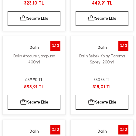
323,10 TL
449,91 TL
Sepete Ekle
Sepete Ekle
%10
%10
Dalin
Dalin
Dalin Atocure Şampuan
Dalin Bebek Kolay Tarama
400ml
Spreyi 200ml
659,90 TL
353,35 TL
593,91 TL
318,01 TL
Sepete Ekle
Sepete Ekle
%10
%10
Dalin
Dalin