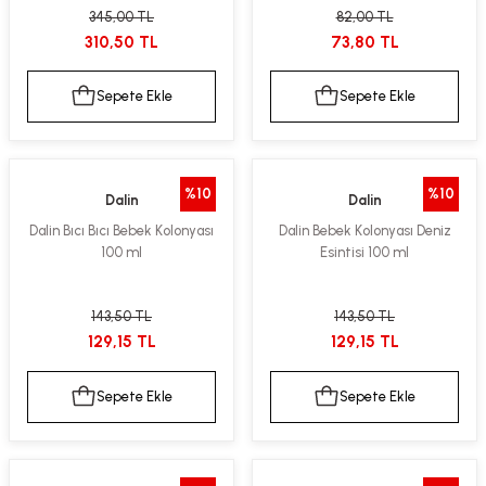
345,00 TL
82,00 TL
kımı
e Mendilleri
ri
310,50 TL
73,80 TL
llagen Cilt Bakımı
ve Emzikleri
Hijyeni
Kovucular
Sepete Ekle
Sepete Ekle
uları
kımı
gler
ty Collagen
ları
%10
%10
Dalin
Dalin
Dalin Bıcı Bıcı Bebek Kolonyası
Dalin Bebek Kolonyası Deniz
ar, Şekerler
ünleri
ar
100 ml
Esintisi 100 ml
ebiyotikler
rı
143,50 TL
143,50 TL
129,15 TL
129,15 TL
Sepete Ekle
Sepete Ekle
e Tuzlar
ı
er
raller
i ve Nebulizatörler