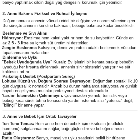
banyo yaptırmak cildin doğal yağ dengesini korumak için yeterlidir.
2. Anne Bakımı: Fiziksel ve Ruhsal İyileşme
Doğum sonrası annenin vücudu ciddi bir değişim ve onarım sürecine girer.
Bu süreçte annenin kendine bakması, bebeğe bakması kadar önceliklidir.
Beslenme ve Sıvı Alımı
Hidrasyon:
Emzirme hem kalori yaktırır hem de su kaybettirir. Günde en
az
2.5 - 3 litre
su içmek süt üretimini destekler.
Zengin Beslenme:
Kalsiyum, demir ve protein odaklı beslenmek vücudun
toparlanmasını hızlandırır.
Dinlenme ve Uyku
"Bebek Uyuduğunda Uyu" Kuralı:
Ev işlerini bir kenara bırakıp bebeğin
uyuduğu her fırsatta dinlenmek, annenin sinir sistemini yatıştırır ve süt
kalitesini artırır.
Psikolojik Destek (Postpartum Süreç)
Lohusa Hüznü vs. Doğum Sonrası Depresyon:
Doğumdan sonraki ilk 10
gün duygusallık normaldir. Ancak bu durum haftalarca sürüyorsa ve günlük
hayatı engelliyorsa mutlaka profesyonel destek alınmalıdır.
Yardım İstemekten Çekinmeyin:
Çevrenizden yemek, temizlik veya
bebeği kısa süreli tutma konusunda yardım istemek sizi "yetersiz" değil,
"bilinçli" bir anne yapar.
3. Anne ve Bebek İçin Ortak Tavsiyeler
Ten Tene Temas:
Hem anne hem de bebek için oksitosin (mutluluk
hormonu) salgılanmasını sağlar, bağı güçlendirir ve bebeğin stresini
azaltır.
Rutin Oluşturma:
Banyo, masaj ve uyku saatlerini belirli bir düzene