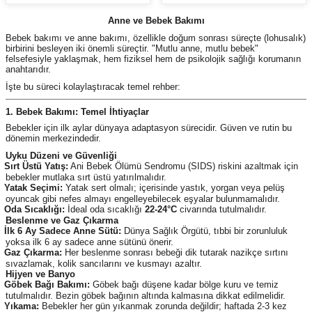
Anne ve Bebek Bakımı
Bebek bakımı ve anne bakımı, özellikle doğum sonrası süreçte (lohusalık)
birbirini besleyen iki önemli süreçtir. "Mutlu anne, mutlu bebek"
felsefesiyle yaklaşmak, hem fiziksel hem de psikolojik sağlığı korumanın
anahtarıdır.
İşte bu süreci kolaylaştıracak temel rehber:
1. Bebek Bakımı: Temel İhtiyaçlar
Bebekler için ilk aylar dünyaya adaptasyon sürecidir. Güven ve rutin bu
dönemin merkezindedir.
Uyku Düzeni ve Güvenliği
Sırt Üstü Yatış:
Ani Bebek Ölümü Sendromu (SIDS) riskini azaltmak için
bebekler mutlaka sırt üstü yatırılmalıdır.
Yatak Seçimi:
Yatak sert olmalı; içerisinde yastık, yorgan veya pelüş
oyuncak gibi nefes almayı engelleyebilecek eşyalar bulunmamalıdır.
Oda Sıcaklığı:
İdeal oda sıcaklığı
22-24°C
civarında tutulmalıdır.
Beslenme ve Gaz Çıkarma
İlk 6 Ay Sadece Anne Sütü:
Dünya Sağlık Örgütü, tıbbi bir zorunluluk
yoksa ilk 6 ay sadece anne sütünü önerir.
Gaz Çıkarma:
Her beslenme sonrası bebeği dik tutarak nazikçe sırtını
sıvazlamak, kolik sancılarını ve kusmayı azaltır.
Hijyen ve Banyo
Göbek Bağı Bakımı:
Göbek bağı düşene kadar bölge kuru ve temiz
tutulmalıdır. Bezin göbek bağının altında kalmasına dikkat edilmelidir.
Yıkama:
Bebekler her gün yıkanmak zorunda değildir; haftada 2-3 kez