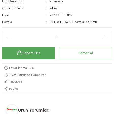
Ürün Mevzuatı
Kozmetik
kımı
e Mendilleri
ri
Garanti Süresi
24 Ay
Fiyat
287,33 TL + KDV
llagen Cilt Bakımı
ve Emzikleri
Hijyeni
Kovucular
Havale
304,10 TL (%2,00 havale indirimi)
uları
kımı
gler
ty Collagen
ları
Sepete Ekle
Hemen Al
ar, Şekerler
ünleri
ar
ebiyotikler
rı
Fiyatı Düşünce Haber Ver
Tavsiye Et
Paylaş
e Tuzlar
ı
er
raller
i ve Nebulizatörler
Ürün Yorumları