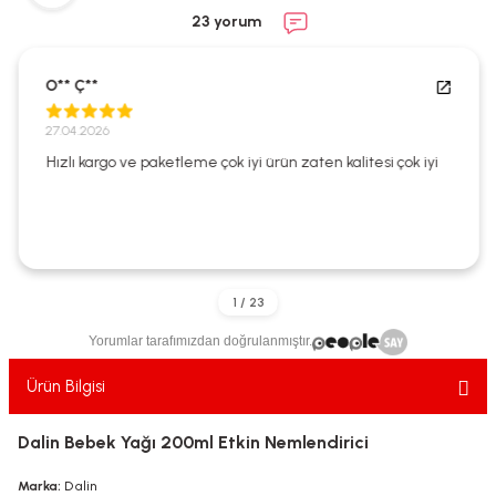
ekler
ve Sabunları
yotlar
23 yorum
e Losyonlar
sterler
O** Ç**
klar
27.04.2026
Hızlı kargo ve paketleme çok iyi ürün zaten kalitesi çok iyi
leri
Yorumlar tarafımızdan doğrulanmıştır.
Ürün Bilgisi
Dalin Bebek Yağı 200ml Etkin Nemlendirici
Marka:
Dalin