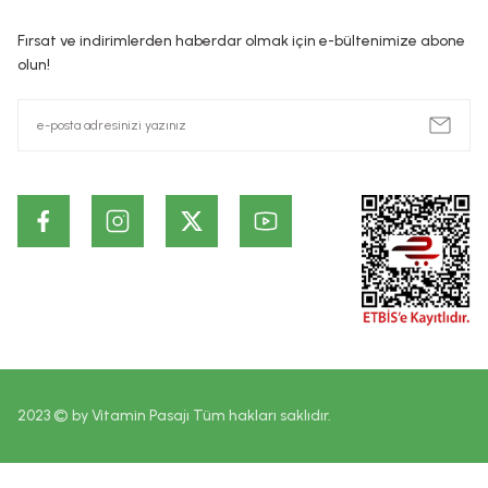
ürünlerin cildin alt tabakalarında ve kalıcı olarak etki ettiği id
Fırsat ve indirimlerden haberdar olmak için e-bültenimize abone
dayanmaktadır. Bu bilgiler ürünlerin vaad edilen etkilerinin ke
olun!
2023 © by Vitamin Pasajı Tüm hakları saklıdır.