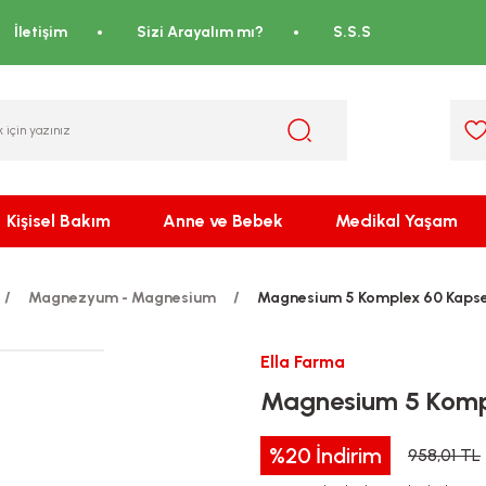
İletişim
Sizi Arayalım mı?
S.S.S
Kişisel Bakım
Anne ve Bebek
Medikal Yaşam
Magnezyum - Magnesium
Magnesium 5 Komplex 60 Kapse
Ella Farma
Magnesium 5 Komp
%20
İndirim
958,01 TL