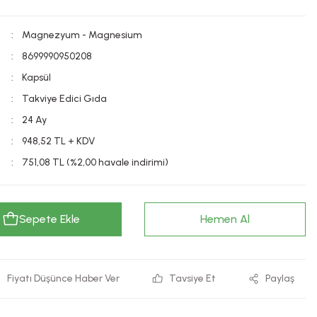
Magnezyum - Magnesium
8699990950208
Kapsül
Takviye Edici Gıda
24 Ay
948,52 TL + KDV
751,08 TL (%2,00 havale indirimi)
Sepete Ekle
Hemen Al
Fiyatı Düşünce Haber Ver
Tavsiye Et
Paylaş