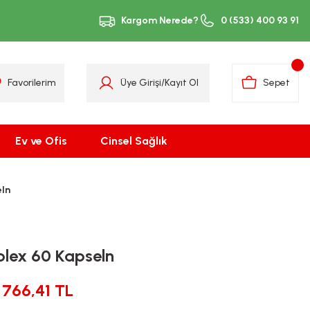
Kargom Nerede?
0 (533) 400 93 91
Favorilerim
Üye Girişi
/
Kayıt Ol
Sepet
Ev ve Ofis
Cinsel Sağlık
ln
lex 60 Kapseln
766,41 TL