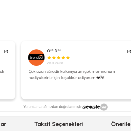
O** D**
21.04.2026
Çok uzun süredir kullanıyorum çok memnunum
hediyeleriniz için teşekkür ediyorum ❤️🌺
Yorumlar tarafımızdan doğrulanmıştır.
lar
Taksit Seçenekleri
Önerile