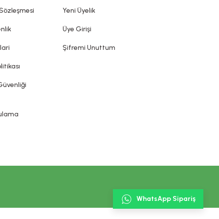
ın sunduğu ürün etiketi, broşür gibi bilgi ve belgelere
 Sözleşmesi
Yeni Üyelik
nlik
Üye Girişi
lari
Şifremi Unuttum
litikası
Güvenliği
gulama
WhatsApp Sipariş