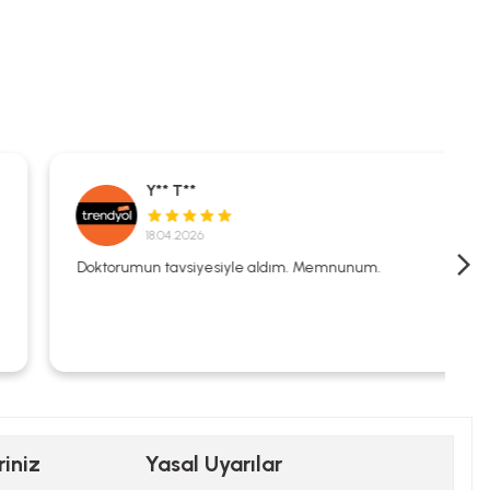
Y** T**
18.04.2026
Doktorumun tavsiyesiyle aldım. Memnunum.
riniz
Yasal Uyarılar