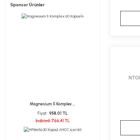
Sponsor Ürünler
NTGl
Magnesium 5 Komplex ...
Fiyat :
958,01 TL
İndirimli 766,41 TL