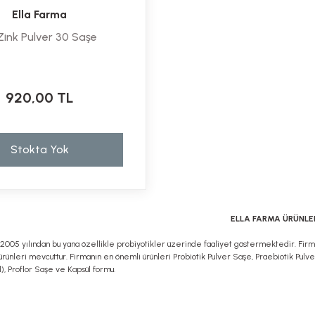
Ella Farma
ink Pulver 30 Saşe
920,00 TL
Stokta Yok
ELLA FARMA ÜRÜNLE
 2005 yılından bu yana özellikle probiyotikler üzerinde faaliyet göstermektedir. Firma
rünleri mevcuttur. Firmanın en önemli ürünleri Probiotik Pulver Saşe, Praebiotik Pul
), Proflor Saşe ve Kapsül formu.