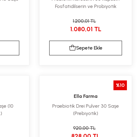
Fosfatidilserin ve Probiyotik
1.200,01 TL
1.080,01 TL
Sepete Ekle
%10
Ella Farma
aşe (10
Praebiotik Drei Pulver 30 Saşe
)
(Prebiyotik)
920,00 TL
828,00 TL