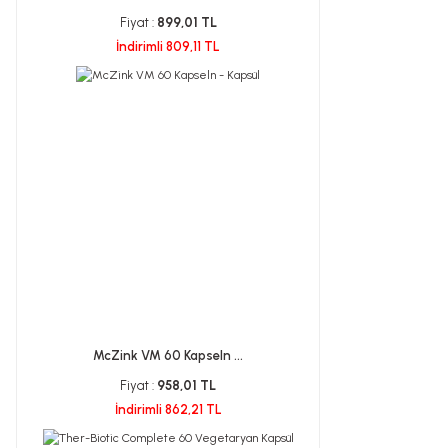
Fiyat :
899,01 TL
İndirimli 809,11 TL
McZink VM 60 Kapseln ...
Fiyat :
958,01 TL
İndirimli 862,21 TL