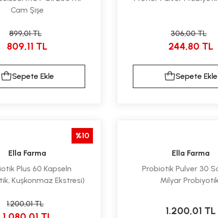
Cam Şişe
899,01 TL
306,00 TL
809,11 TL
244,80 TL
Sepete Ekle
Sepete Ekle
%10
Ella Farma
Ella Farma
iotik Plus 60 Kapseln
Probiotik Pulver 30 S
tik, Kuşkonmaz Ekstresi)
Milyar Probiyotik
1.200,01 TL
1.200,01 TL
1.080,01 TL