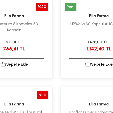
%20
Yeni
Ella Farma
Ella Farma
esium 5 Komplex 60
HPWella 30 Kapsül AHCC 
Kapseln
958,01 TL
1.428,00 TL
766,41 TL
1.142,40 TL
Sepete Ekle
Sepete Ekle
%10
Ella Farma
Ella Farma
eiseöl MCT Oil 200 ml
Proflor Pulver Probiyoti