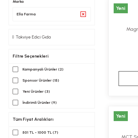
Marka
Yeni
Ella Farma
Magn
Takviye Edici Gıda
Filtre Seçenekleri
Kampanyalı Ürünler (2)
Sponsor Ürünler (15)
Yeni Ürünler (3)
İndirimli Ürünler (9)
Yeni
Tüm Fiyat Aralıkları
501 TL - 1000 TL (7)
MCT Sp