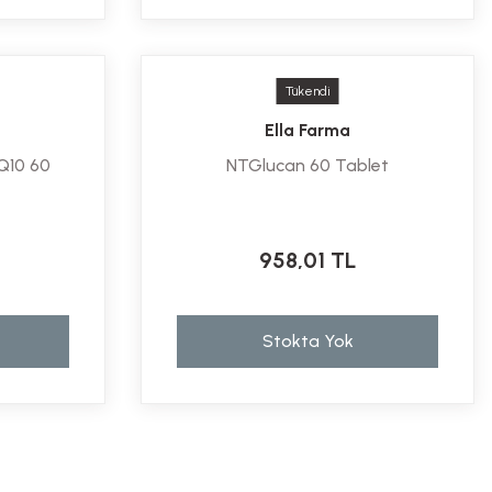
Tükendi
Ella Farma
Q10 60
NTGlucan 60 Tablet
958,01 TL
Stokta Yok