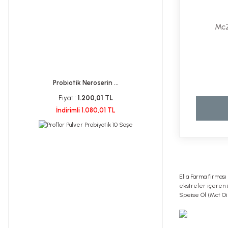
McZ
Probiotik Neroserin ...
Fiyat :
1.200,01 TL
İndirimli 1.080,01 TL
Ella Farma firması
ekstreler içeren ü
Speise Öl (Mct Oil