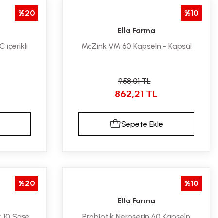
%20
%10
Ella Farma
içerikli
McZink VM 60 Kapseln - Kapsül
958,01 TL
862,21 TL
Sepete Ekle
%20
%10
Ella Farma
k 10 Saşe
Probiotik Neroserin 60 Kapseln