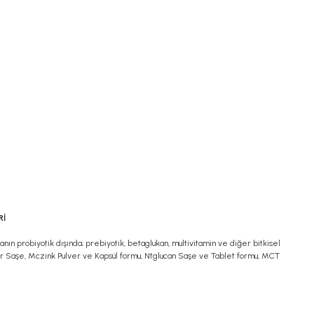
Rİ
nın probiyotik dışında; prebiyotik, betaglukan, multivitamin ve diğer bitkisel
ver Saşe, Mczink Pulver ve Kapsül formu, Ntglucan Saşe ve Tablet formu, MCT