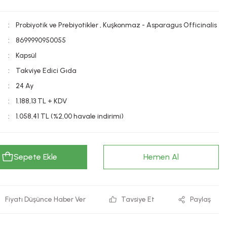
Probiyotik ve Prebiyotikler
,
Kuşkonmaz - Asparagus Officinalis
8699990950055
Kapsül
Takviye Edici Gıda
24 Ay
1.188,13 TL + KDV
1.058,41 TL (%2,00 havale indirimi)
Sepete Ekle
Hemen Al
Fiyatı Düşünce Haber Ver
Tavsiye Et
Paylaş