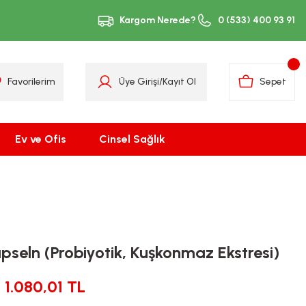
Kargom Nerede?
0 (533) 400 93 91
Favorilerim
Üye Girişi
/
Kayıt Ol
Sepet
Ev ve Ofis
Cinsel Sağlık
)
apseln (Probiyotik, Kuşkonmaz Ekstresi)
1.080,01 TL