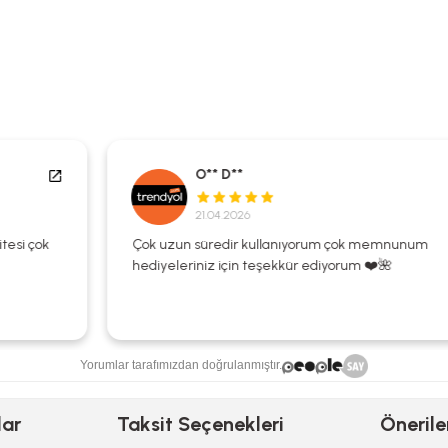
O** D**
21.04.2026
Çok uzun süredir kullanıyorum çok memnunum
hediyeleriniz için teşekkür ediyorum ❤️🌺
Yorumlar tarafımızdan doğrulanmıştır.
lar
Taksit Seçenekleri
Önerile