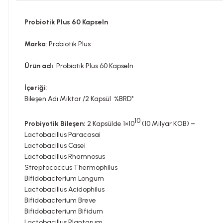
Probiotik Plus 60 Kapseln
Marka
: Probiotik Plus
Ürün adı
: Probiotik Plus 60 Kapseln
İçeriği
:
Bileşen Adı Miktar /2 Kapsül %BRD*
10
Probiyotik Bileşen:
2 Kapsülde 1×10
(10 Milyar KOB) –
Lactobacillus Paracasai
Lactobacillus Casei
Lactobacillus Rhamnosus
Streptococcus Thermophilus
Bifidobacterium Longum
Lactobacillus Acidophilus
Bifidobacterium Breve
Bifidobacterium Bifidum
Lactobacillus Plantarum