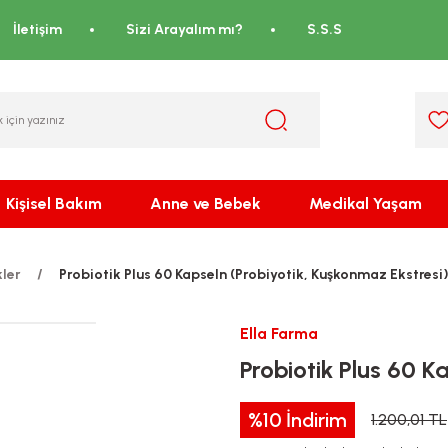
İletişim
Sizi Arayalım mı?
S.S.S
Kişisel Bakım
Anne ve Bebek
Medikal Yaşam
kler
Probiotik Plus 60 Kapseln (Probiyotik, Kuşkonmaz Ekstresi
Ella Farma
Probiotik Plus 60 K
%10
İndirim
1.200,01 TL