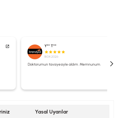
Y** T**
18.04.2026
Doktorumun tavsiyesiyle aldım. Memnunum.
riniz
Yasal Uyarılar