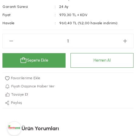
Garanti Süresi
24 Ay
kımı
e Mendilleri
ri
Fiyat
970,30 TL + KDV
llagen Cilt Bakımı
ve Emzikleri
Hijyeni
Kovucular
Havale
960,40 TL (%2,00 havale indirimi)
uları
kımı
gler
ty Collagen
ları
Sepete Ekle
Hemen Al
ar, Şekerler
ünleri
ar
ebiyotikler
rı
Fiyatı Düşünce Haber Ver
Tavsiye Et
Paylaş
e Tuzlar
ı
er
raller
i ve Nebulizatörler
Ürün Yorumları