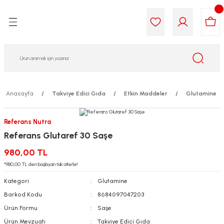
Geri Dön
Geri Dön
Geri Dön
Geri Dön
Geri Dön
Geri Dön
i Gıda
ek
am
leri
lik
sit
opolis
iyeleri
Anasayfa
Takviye Edici Gıda
Etkin Maddeler
Glutamine
yel ve Uçucu Yağlar
ımı
ları
r
Referans Nutra
Referans Glutaref 30 Saşe
ega 3...)
akımı
ımı
aratları
980,00 TL
ımı
on Testleri
icileri
*980,00 TL den başlayan taksitlerle!
Kategori
Glutamine
tleri
kımı
Barkod Kodu
8684097047203
Ürün Formu
Saşe
iyeleri
e Temizleme
Ürün Mevzuatı
Takviye Edici Gıda