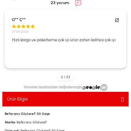
23 yorum
ekler
ve Sabunları
yotlar
e Losyonlar
sterler
O** Ç**
27.04.2026
klar
Hızlı kargo ve paketleme çok iyi ürün zaten kalitesi çok iyi
leri
Yorumlar tarafımızdan doğrulanmıştır.
Ürün Bilgisi
Referans Glutaref 30 Saşe
Marka
: Referans Glutaref
Ürün adı
: Referans Glutaref 30 Saşe