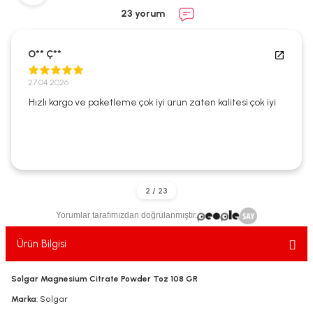
ekler
ve Sabunları
yotlar
23 yorum
e Losyonlar
sterler
O** Ç**
klar
27.04.2026
Hızlı kargo ve paketleme çok iyi ürün zaten kalitesi çok iyi
leri
Yorumlar tarafımızdan doğrulanmıştır.
Ürün Bilgisi
Solgar Magnesium Citrate Powder Toz 108 GR
Marka
: Solgar