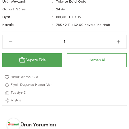
Ürün Mevzuatı
Takviye Edici Gıda
kımı
e Mendilleri
ri
Garanti Süresi
24 Ay
Fiyat
881,68 TL + KDV
llagen Cilt Bakımı
ve Emzikleri
Hijyeni
Kovucular
Havale
785,42 TL (%2,00 havale indirimi)
uları
kımı
gler
ty Collagen
ları
Sepete Ekle
Hemen Al
ar, Şekerler
ünleri
ar
ebiyotikler
rı
Fiyatı Düşünce Haber Ver
Tavsiye Et
Paylaş
e Tuzlar
ı
er
raller
i ve Nebulizatörler
Ürün Yorumları