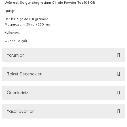
Ürün adı
: Solgar Magnesium Citrate Powder Toz 108 GR
İçeriği
:
Her bir ölçekte (1,8 gramda);
Magnezyum (Sitrat) 250 mg
Kullanımı
:
Günde 1 ölçek
Yorumlar
Taksit Seçenekleri
Bu ürüne ilk yorumu siz yapın!
Önerileriniz
Yorum Yaz
Bu ürünün fiyat bilgisi, resim, ürün açıklamalarında ve diğer konularda
Yasal Uyarılar
yetersiz gördüğünüz noktaları öneri formunu kullanarak tarafımıza
iletebilirsiniz.
Görüş ve önerileriniz için teşekkür ederiz.
YASAL UYARI