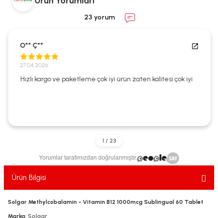
Ürün Yorumları
ekler
ve Sabunları
yotlar
23 yorum
e Losyonlar
sterler
O** Ç**
klar
27.04.2026
Hızlı kargo ve paketleme çok iyi ürün zaten kalitesi çok iyi
leri
Yorumlar tarafımızdan doğrulanmıştır.
Ürün Bilgisi
Solgar Methylcobalamin - Vitamin B12 1000mcg Sublingual 60 Tablet
Marka
: Solgar