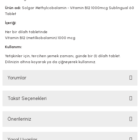
Ürün adı
: Solgar Methylcobalamin - Vitamin B12 1000mcg Sublingual 60
Tablet
İçeriği
:
Her bir dilaltı tabletinde
Vitamin B12 (metilkobalamin) 1000 mcg
Kullanımı
:
Yetişkinler için, tercihen yemek zamanı, günde bir (1) dilaltı tablet.
Dilinizin altına koyarak ya da çiğneyerek kullanınız.
Yorumlar
Taksit Seçenekleri
Bu ürüne ilk yorumu siz yapın!
Önerileriniz
Yorum Yaz
Bu ürünün fiyat bilgisi, resim, ürün açıklamalarında ve diğer konularda
Yasal Uyarılar