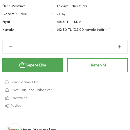
Ürün Mevzuatı
Takviye Edici Gıda
kımı
e Mendilleri
ri
Garanti Süresi
24 Ay
llagen Cilt Bakımı
ve Emzikleri
Hijyeni
Kovucular
Fiyat
618,81 TL + KDV
Havale
612,50 TL (%2,00 havale indirimi)
uları
kımı
gler
ty Collagen
ları
ar, Şekerler
ünleri
ar
Sepete Ekle
Hemen Al
ebiyotikler
rı
Fiyatı Düşünce Haber Ver
Tavsiye Et
Paylaş
e Tuzlar
ı
er
raller
i ve Nebulizatörler