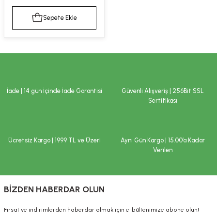
kımı
e Mendilleri
ri
Sepete Ekle
llagen Cilt Bakımı
ve Emzikleri
Hijyeni
Kovucular
uları
kımı
gler
ty Collagen
ları
İade | 14 gün İçinde İade Garantisi
Güvenli Alışveriş | 256Bit SSL
Sertifikası
ar, Şekerler
ünleri
ar
ebiyotikler
rı
Ücretsiz Kargo | 1999 TL ve Üzeri
Aynı Gün Kargo | 15.00’a Kadar
Verilen
e Tuzlar
ı
er
BİZDEN HABERDAR OLUN
raller
i ve Nebulizatörler
Fırsat ve indirimlerden haberdar olmak için e-bültenimize abone olun!