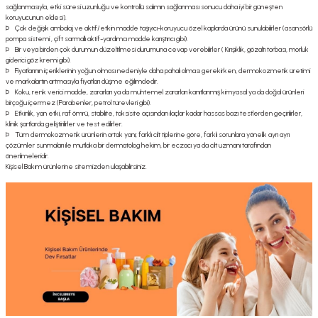
sağlanmasıyla, etki süresi uzunluğu ve kontrollü salımın sağlanması sonucu daha iyi bir güneşten
koruyucunun eldesi).
Þ Çok değişik ambalaj ve aktif/etkin madde taşıyıcı-koruyucu özel kaplarda ürünü sunulabilirler (asansörlü
pompa sistemi , çift sarmallı aktif-yardımcı madde karıştırıcı gibi).
Þ Bir veya birden çok durumun düzeltilmesi durumuna cevap verebilirler ( Kırışıklık, gözaltı torbası, morluk
giderici göz kremi gibi).
Þ Fiyatlarının içeriklerinin yoğun olması nedeniyle daha pahalı olması gerekirken, dermokozmetik üretimi
ve markalartın artmasıyla fiyatları düşme eğilimdedir.
Þ Koku, renk verici madde, zararları ya da muhtemel zararları kanıtlanmış kimyasal ya da doğal ürünleri
birçoğu içermez (Parabenler, petrol türevleri gibi).
Þ Etkinlik, yan etki, raf ömrü, stabilite, toksisite açısından ilaçlar kadar hassas bazı testlerden geçirilirler,
klinik şartlarda geliştirilirler ve test edilirler.
Þ Tüm dermokozmetik ürünlerin ortak yanı; farklı cilt tiplerine göre, farklı sorunlara yönelik ayrı ayrı
çözümler sunmaları ile mutlaka bir dermatolog hekim, bir eczacı ya da cilt uzmanı tarafından
önerilmeleridir.
Kişisel Bakım ürünlerine sitemizden ulaşabilirsiniz.