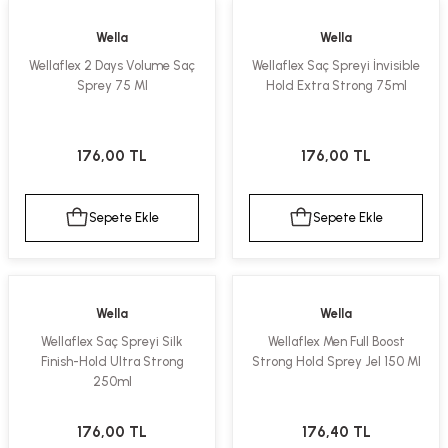
ekler
ve Sabunları
yotlar
Wella
Wella
Wellaflex 2 Days Volume Saç
Wellaflex Saç Spreyi İnvisible
e Losyonlar
sterler
Sprey 75 Ml
Hold Extra Strong 75ml
klar
176,00 TL
176,00 TL
Sepete Ekle
Sepete Ekle
leri
Wella
Wella
Wellaflex Saç Spreyi Silk
Wellaflex Men Full Boost
Finish-Hold Ultra Strong
Strong Hold Sprey Jel 150 Ml
250ml
176,00 TL
176,40 TL