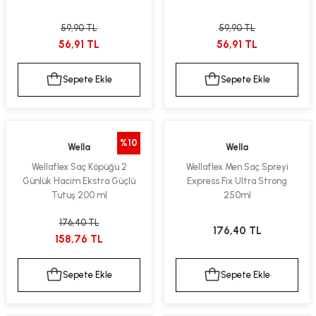
kımı
e Mendilleri
ri
59,90 TL
59,90 TL
56,91 TL
56,91 TL
llagen Cilt Bakımı
ve Emzikleri
Hijyeni
Kovucular
Sepete Ekle
Sepete Ekle
uları
kımı
gler
ty Collagen
ları
%10
Wella
Wella
ar, Şekerler
ünleri
ar
Wellaflex Saç Köpüğü 2
Wellaflex Men Saç Spreyi
Günlük Hacim Ekstra Güçlü
Express Fix Ultra Strong
ebiyotikler
rı
Tutuş 200 ml
250ml
176,40 TL
176,40 TL
158,76 TL
e Tuzlar
ı
er
Sepete Ekle
Sepete Ekle
raller
i ve Nebulizatörler