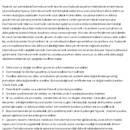
Hepimiz son zamanlarda Dermokozmetik diye bir şeyi fazlasıyla duyarken hakkında da eminim birçok
şeyi netleştiremiyoruz. Dermokozmetik terimini açıklamadan önce isterseniz biraz kelime anlamı ve
nerden oluştuğunu açıklayalım. Kozmetik uzun yıllardır insanın cildinin, vücudunun bakımı ve daha iyi
gözükmek için zaman içerisinde kullanılan tüm ürünlere verilen genel isim olarak karşımıza çıkar.
Dermokozmetik tabiri ise; kozmetik sektörünün gelişmesi neticesinde insanlarda bazı dermatolojik
olarak karşılaşılan durumların tedavisi amacıyla kullanılan ilaç, kozmetik v.b ürünlerin yetersiz kalması ve
daha gelişmiş ürünlere ihtiyaç duyulması sonucu ortaya çıkmıştır. Mesela; cilt nemlendirmek için kullanılan
bir vücut nemlendiricisinde vazelin, gliserin v.b cilde nem veren maddelerin kullanımı sonucu elde edilen
ilaç ya da ticari ürünler (kozmetikler) sık ve tekrarlayan kullanım gerektirirken, bu ürünlere üre, hyaluronik
asit v.b maddelerin ilavesi ile daha az kullanıldığı halde daha çok cilt nemini sağlayan ürünlere
(dermokozmetik) ulaşılabilmektedir. Dermokozmetik ürünlerin temel amacı da budur. Durumu daha iyiye
götürmektir. Dermokozmetik ürünler bu sorunları çözerken, daha sorunsuz ve daha etkili, daha doğal
olduklarını kanıtlamak için; aşağıdaki özellikleri taşırlar.
Þ Daha özel ve değişik özellikler gösteren etkin maddeler içerebilirler.
Þ Dermatolojik testlerden geçirilmiş ve bazı özellikleri test edilmiştir.
Þ Özellikle daha hassas ciltler ve bebekler için üretilecek ürünlerin daha doğal olmaları gerektiği
prensibiyle daha doğal nitelikte üretilirler. Bu konuyla ilgili özel sertifikaları taşır ve doğal madde içerikleri
%’lerle ifade edilir.
Þ Patentli aktif madde ve içeriklerle Patentli sistemleri içerebilirler.
Þ Üreticiler içeriklerini tam bir şekilde ve miktarları ya da % oranlarıyla beraber belirtirler.
Þ Bir ve ya birkaç etken madde, standart bitki ekstre ve drogları, vitaminler, mineraller, patentli
bileşenler, etkinliği kanıtlanmış özel ürünler (termal su gibi), mikrobiyolojik, biyolojik aktif içerikler, peptit-
protein gibi yapılar ve daha içerebilecekleri tüm ürünlerle beraber içerikleri sınırsız çeşitliliktedir.
Þ Bazı özel durumlar için tasarlanabilir, pH’sı ayarlanmış (intim yıkama jelleri gibi), hijyenik, steril, kimyasalsız,
apirojen gibi bazı özel durumları gösterebilirler.
Þ Lipozom, niozom, mikroküre, nanoküre, transdermal sistemler gibi birçok ilaç ya da etken madde
taşıyıcı yeni sistemin uygulanabilir olması ve bu sayede ürüne istenilen özelliğin kazandırabilir olması (
Lipozom formülasyonuna sahip bir güneşten koruyucunun cildin daha alt tabakalarına inmesinin