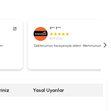
Y** T**
18.04.2026
Doktorumun tavsiyesiyle aldım. Memnunum.
riniz
Yasal Uyarılar