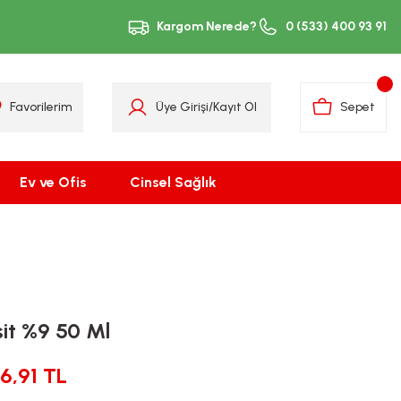
Kargom Nerede?
0 (533) 400 93 91
Favorilerim
Üye Girişi
/
Kayıt Ol
Sepet
Ev ve Ofis
Cinsel Sağlık
sit %9 50 Ml
6,91 TL