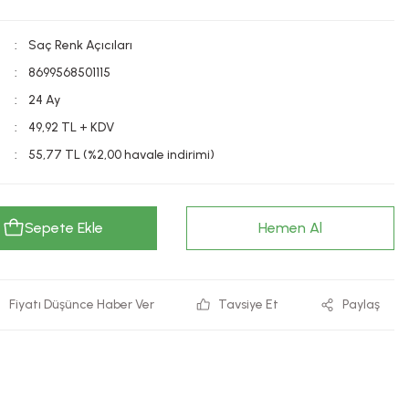
Saç Renk Açıcıları
8699568501115
24 Ay
49,92 TL + KDV
55,77 TL (%2,00 havale indirimi)
Sepete Ekle
Hemen Al
Fiyatı Düşünce Haber Ver
Tavsiye Et
Paylaş