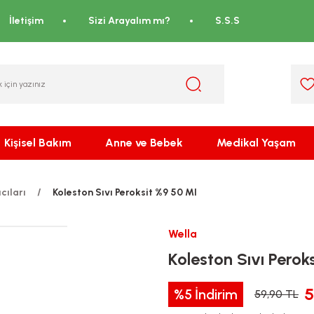
İletişim
Sizi Arayalım mı?
S.S.S
Kişisel Bakım
Anne ve Bebek
Medikal Yaşam
cıları
Koleston Sıvı Peroksit %9 50 Ml
Wella
Koleston Sıvı Perok
5
%5
İndirim
59,90 TL