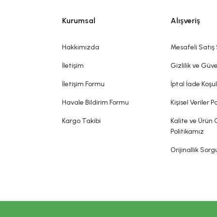
Gönder
RMOKOZMETİK ÜRÜNLERİNDE TANITIM VE SAĞLIK BEYANI İLE İLGİL
Kurumsal
Alışveriş
rnaklar, kıllar, saçlar, dudaklar ve dış genital organlar gibi değişik 
koku vermek, görünümünü değiştirmek ve/veya vücut kokularını düzelt
Hakkımızda
Mesafeli Satış
bir hastalığı tedavi ettiği, tedavisine yardımcı olduğu, hastalığı önle
dia edilemez. Sitemizde belirtilen açıklamalar, üretici, ithalatçı firmalar
İletişim
Gizlilik ve Güve
sin olarak gerçekleşeceği ya da yan etkileri olmadığı anlamını taşımaz.
İletişim Formu
İptal İade Koşul
Havale Bildirim Formu
Kişisel Veriler Po
Kargo Takibi
Kalite ve Ürün 
Politikamız
Orijinallik Sor