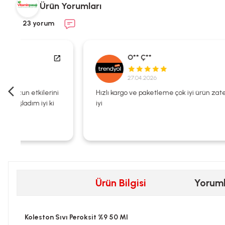
Ürün Yorumları
23 yorum
O** Ç**
27.04.2026
i
Hızlı kargo ve paketleme çok iyi ürün zaten kalitesi çok
iyi
Ürün Bilgisi
Yorum
Koleston Sıvı Peroksit %9 50 Ml