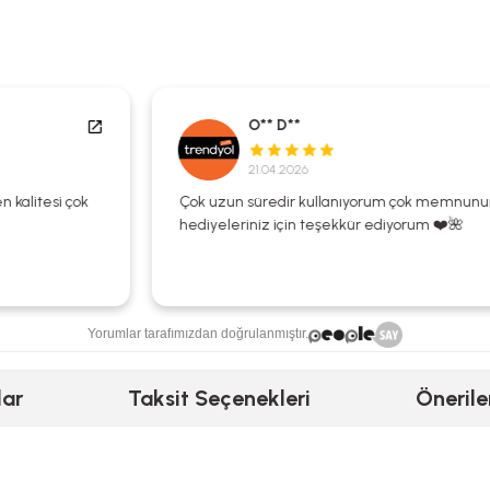
O** D**
21.04.2026
Çok uzun süredir kullanıyorum çok memnunum
hediyeleriniz için teşekkür ediyorum ❤️🌺
Yorumlar tarafımızdan doğrulanmıştır.
lar
Taksit Seçenekleri
Önerile