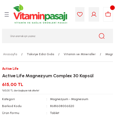
Geri Dön
Geri Dön
Geri Dön
Geri Dön
Geri Dön
Geri Dön
i Gıda
ek
am
leri
lik
sit
opolis
iyeleri
Anasayfa
Takviye Edici Gıda
Vitamin ve Mineraller
Magne
yel ve Uçucu Yağlar
ımı
ları
r
Active Life
ega 3...)
akımı
ımı
aratları
Active Life Magnezyum Complex 30 Kapsül
ımı
on Testleri
icileri
615,00 TL
*615,00 TL den başlayan taksitlerle!
tleri
kımı
Kategori
Magnezyum - Magnesium
Barkod Kodu
8681608006520
iyeleri
e Temizleme
Ürün Formu
Tablet