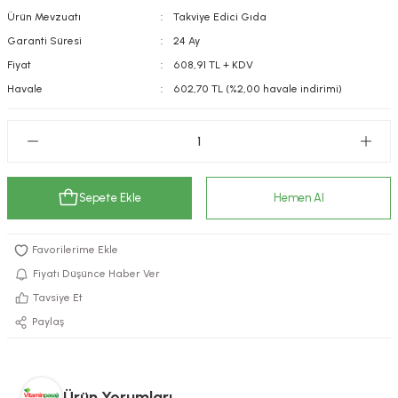
Ürün Mevzuatı
Takviye Edici Gıda
kımı
e Mendilleri
ri
Garanti Süresi
24 Ay
llagen Cilt Bakımı
ve Emzikleri
Hijyeni
Kovucular
Fiyat
608,91 TL + KDV
Havale
602,70 TL (%2,00 havale indirimi)
uları
kımı
gler
ty Collagen
ları
ar, Şekerler
ünleri
ar
Sepete Ekle
Hemen Al
ebiyotikler
rı
Fiyatı Düşünce Haber Ver
Tavsiye Et
Paylaş
e Tuzlar
ı
er
raller
i ve Nebulizatörler
Ürün Yorumları