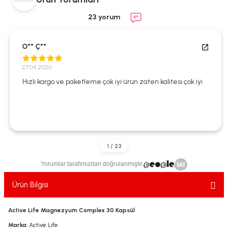
ekler
ve Sabunları
yotlar
23 yorum
e Losyonlar
sterler
O** Ç**
klar
27.04.2026
Hızlı kargo ve paketleme çok iyi ürün zaten kalitesi çok iyi
leri
Yorumlar tarafımızdan doğrulanmıştır.
Ürün Bilgisi
Active Life Magnezyum Complex 30 Kapsül
Marka
: Active Life