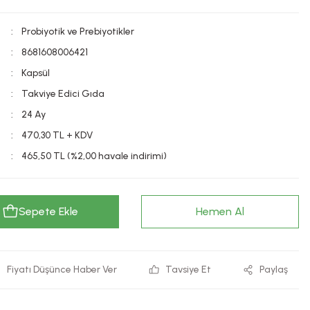
Probiyotik ve Prebiyotikler
8681608006421
Kapsül
Takviye Edici Gıda
24 Ay
470,30 TL + KDV
465,50 TL (%2,00 havale indirimi)
Sepete Ekle
Hemen Al
Fiyatı Düşünce Haber Ver
Tavsiye Et
Paylaş