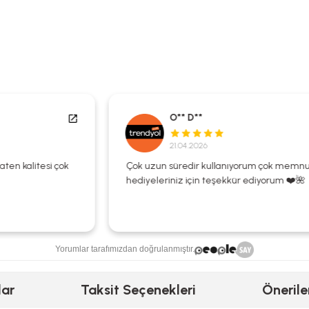
O** D**
21.04.2026
Çok uzun süredir kullanıyorum çok memnunum
hediyeleriniz için teşekkür ediyorum ❤️🌺
Yorumlar tarafımızdan doğrulanmıştır.
lar
Taksit Seçenekleri
Önerile