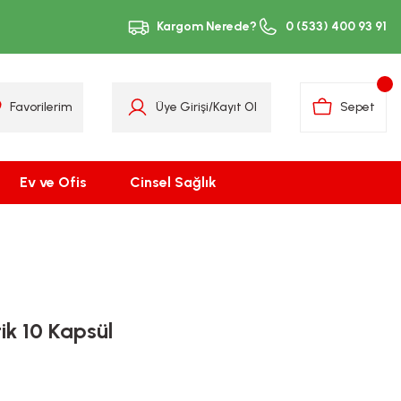
Kargom Nerede?
0 (533) 400 93 91
Favorilerim
Üye Girişi
/
Kayıt Ol
Sepet
Ev ve Ofis
Cinsel Sağlık
tik 10 Kapsül