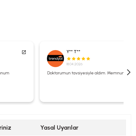
Y** T**
18.04.2026
Doktorumun tavsiyesiyle aldım. Memnunum.
riniz
Yasal Uyarılar