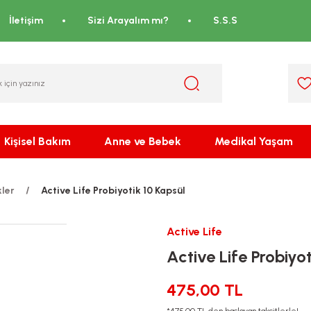
İletişim
Sizi Arayalım mı?
S.S.S
Kişisel Bakım
Anne ve Bebek
Medikal Yaşam
kler
Active Life Probiyotik 10 Kapsül
Active Life
Active Life Probiyo
475,00 TL