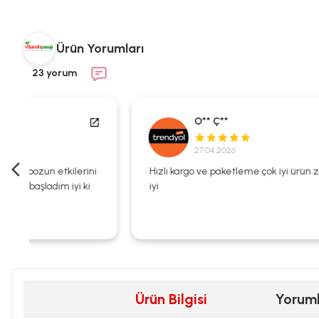
Ürün Yorumları
23 yorum
O** Ç**
27.04.2026
i
Hızlı kargo ve paketleme çok iyi ürün zaten kalitesi çok
iyi
Ürün Bilgisi
Yorum