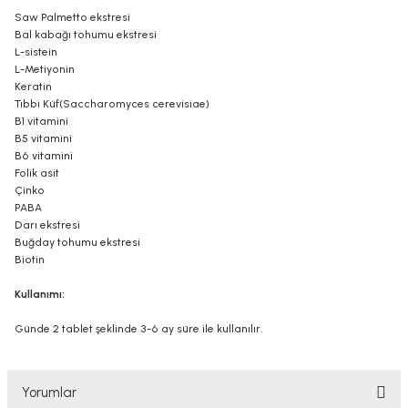
Saw Palmetto ekstresi
Bal kabağı tohumu ekstresi
L-sistein
L-Metiyonin
Keratin
Tıbbi Küf(Saccharomyces cerevisiae)
B1 vitamini
B5 vitamini
B6 vitamini
Folik asit
Çinko
PABA
Darı ekstresi
Buğday tohumu ekstresi
Biotin
Kullanımı:
Günde 2 tablet şeklinde 3-6 ay süre ile kullanılır.
Yorumlar