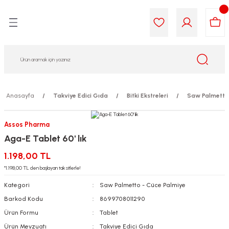
Geri Dön
Geri Dön
Geri Dön
Geri Dön
Geri Dön
Geri Dön
i Gıda
ek
am
leri
lik
sit
opolis
iyeleri
Anasayfa
Takviye Edici Gıda
Bitki Ekstreleri
Saw Palmetto 
yel ve Uçucu Yağlar
ımı
ları
r
Assos Pharma
Aga-E Tablet 60' lık
ega 3...)
akımı
ımı
aratları
1.198,00 TL
ımı
on Testleri
icileri
*1.198,00 TL den başlayan taksitlerle!
Kategori
Saw Palmetto - Cüce Palmiye
tleri
kımı
Barkod Kodu
8699708011290
Ürün Formu
Tablet
iyeleri
e Temizleme
Ürün Mevzuatı
Takviye Edici Gıda