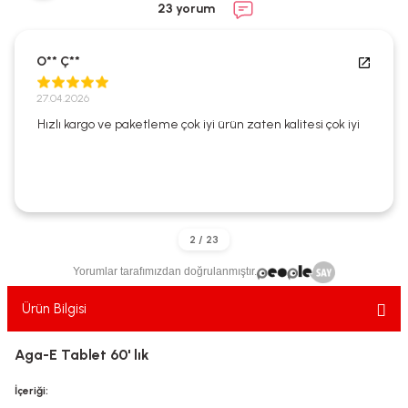
23 yorum
ekler
ve Sabunları
yotlar
e Losyonlar
sterler
O** Ç**
27.04.2026
klar
Hızlı kargo ve paketleme çok iyi ürün zaten kalitesi çok iyi
leri
Yorumlar tarafımızdan doğrulanmıştır.
Ürün Bilgisi
Aga-E Tablet 60' lık
İçeriği: