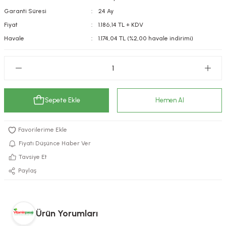
Garanti Süresi
24 Ay
kımı
e Mendilleri
ri
Fiyat
1.186,14 TL + KDV
llagen Cilt Bakımı
ve Emzikleri
Hijyeni
Kovucular
Havale
1.174,04 TL (%2,00 havale indirimi)
uları
kımı
gler
ty Collagen
ları
Sepete Ekle
Hemen Al
ar, Şekerler
ünleri
ar
ebiyotikler
rı
Fiyatı Düşünce Haber Ver
Tavsiye Et
Paylaş
e Tuzlar
ı
er
raller
i ve Nebulizatörler
Ürün Yorumları