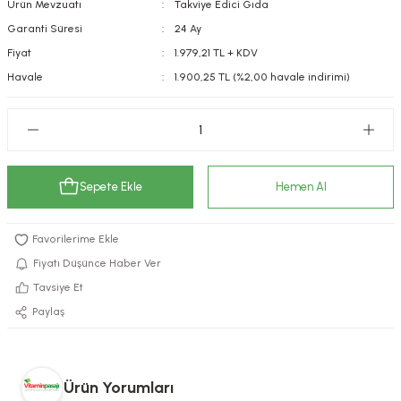
Ürün Mevzuatı
Takviye Edici Gıda
kımı
e Mendilleri
ri
Garanti Süresi
24 Ay
Fiyat
1.979,21 TL + KDV
llagen Cilt Bakımı
ve Emzikleri
Hijyeni
Kovucular
Havale
1.900,25 TL (%2,00 havale indirimi)
uları
kımı
gler
ty Collagen
ları
Sepete Ekle
Hemen Al
ar, Şekerler
ünleri
ar
ebiyotikler
rı
Fiyatı Düşünce Haber Ver
Tavsiye Et
Paylaş
e Tuzlar
ı
er
raller
i ve Nebulizatörler
Ürün Yorumları