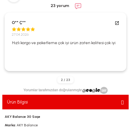
ekler
ve Sabunları
yotlar
23 yorum
e Losyonlar
sterler
O** Ç**
klar
27.04.2026
Hızlı kargo ve paketleme çok iyi ürün zaten kalitesi çok iyi
leri
Yorumlar tarafımızdan doğrulanmıştır.
Ürün Bilgisi
AKY Balance 30 Saşe
Marka
: AKY Balance