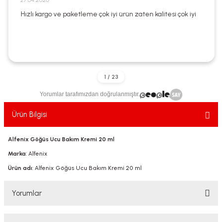
27.04.2026
ekler
ve Sabunları
yotlar
Hızlı kargo ve paketleme çok iyi ürün zaten kalitesi çok iyi
e Losyonlar
sterler
klar
Yorumlar tarafımızdan doğrulanmıştır.
Ürün Bilgisi
leri
Alfenix Göğüs Ucu Bakım Kremi 20 ml
Marka
: Alfenix
Ürün adı
: Alfenix Göğüs Ucu Bakım Kremi 20 ml
Yorumlar