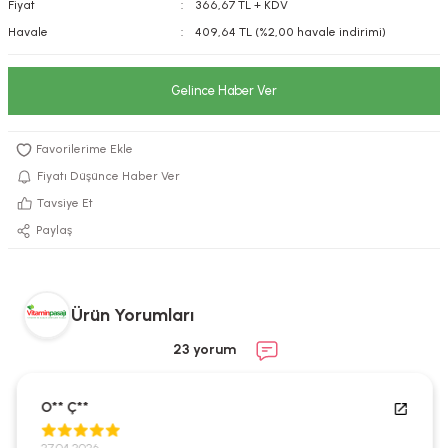
Fiyat
366,67 TL + KDV
kımı
e Mendilleri
ri
Havale
409,64 TL (%2,00 havale indirimi)
llagen Cilt Bakımı
ve Emzikleri
Hijyeni
Kovucular
Gelince Haber Ver
uları
kımı
gler
ty Collagen
ları
Fiyatı Düşünce Haber Ver
Tavsiye Et
ar, Şekerler
ünleri
ar
Paylaş
ebiyotikler
rı
Ürün Yorumları
23 yorum
e Tuzlar
ı
er
O** Ç**
raller
i ve Nebulizatörler