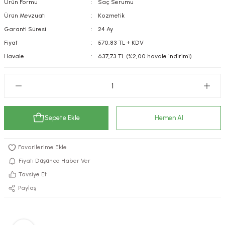
Ürün Formu
Saç Serumu
kımı
e Mendilleri
ri
Ürün Mevzuatı
Kozmetik
Garanti Süresi
24 Ay
llagen Cilt Bakımı
ve Emzikleri
Hijyeni
Kovucular
Fiyat
570,83 TL + KDV
Havale
637,73 TL (%2,00 havale indirimi)
uları
kımı
gler
ty Collagen
ları
ar, Şekerler
ünleri
ar
Sepete Ekle
Hemen Al
ebiyotikler
rı
Fiyatı Düşünce Haber Ver
Tavsiye Et
e Tuzlar
ı
er
Paylaş
raller
i ve Nebulizatörler