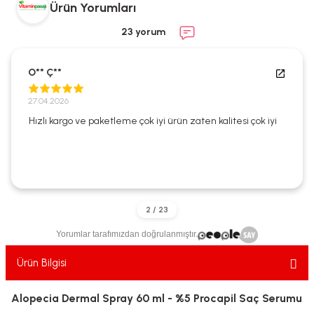
Ürün Yorumları
ekler
ve Sabunları
yotlar
23 yorum
e Losyonlar
sterler
O** Ç**
klar
27.04.2026
Hızlı kargo ve paketleme çok iyi ürün zaten kalitesi çok iyi
leri
Yorumlar tarafımızdan doğrulanmıştır.
Ürün Bilgisi
Alopecia Dermal Spray 60 ml - %5 Procapil Saç Serumu