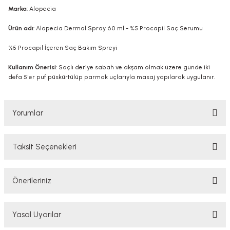
Marka
: Alopecia
Ürün adı
: Alopecia Dermal Spray 60 ml - %5 Procapil Saç Serumu
%5 Procapil İçeren Saç Bakım Spreyi
Kullanım Önerisi
: Saçlı deriye sabah ve akşam olmak üzere günde iki
defa 5'er puf püskürtülüp parmak uçlarıyla masaj yapılarak uygulanır.
Yorumlar
Taksit Seçenekleri
Bu ürüne ilk yorumu siz yapın!
Önerileriniz
Yorum Yaz
Bu ürünün fiyat bilgisi, resim, ürün açıklamalarında ve diğer konularda
Yasal Uyarılar
yetersiz gördüğünüz noktaları öneri formunu kullanarak tarafımıza
iletebilirsiniz.