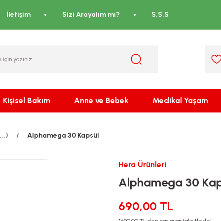
İletişim
Sizi Arayalım mı?
S.S.S
Kişisel Bakım
Anne ve Bebek
Medikal Yaşam
..)
Alphamega 30 Kapsül
Hera Ürünleri
Alphamega 30 Kap
690,00 TL