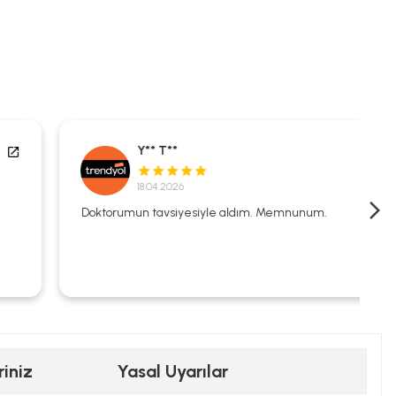
Y** T**
18.04.2026
Doktorumun tavsiyesiyle aldım. Memnunum.
riniz
Yasal Uyarılar