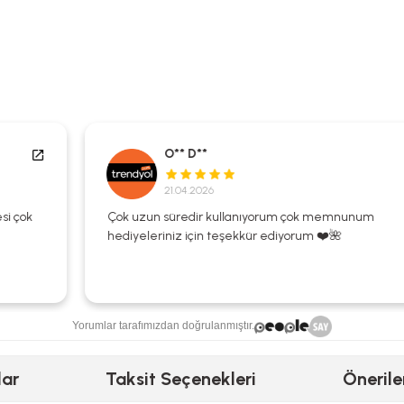
O** D**
21.04.2026
Çok uzun süredir kullanıyorum çok memnunum
hediyeleriniz için teşekkür ediyorum ❤️🌺
Yorumlar tarafımızdan doğrulanmıştır.
lar
Taksit Seçenekleri
Önerile