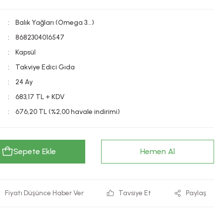
Balık Yağları (Omega 3...)
8682304016547
Kapsül
Takviye Edici Gıda
24 Ay
683,17 TL + KDV
676,20 TL (%2,00 havale indirimi)
Sepete Ekle
Hemen Al
Fiyatı Düşünce Haber Ver
Tavsiye Et
Paylaş