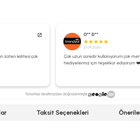
O** D**
21.04.2026
Çok uzun süredir kullanıyorum çok memnunum
hediyeleriniz için teşekkür ediyorum ❤️🌺
Yorumlar tarafımızdan doğrulanmıştır.
lar
Taksit Seçenekleri
Önerile