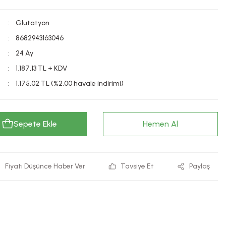
Glutatyon
8682943163046
24 Ay
1.187,13 TL + KDV
1.175,02 TL (%2,00 havale indirimi)
Sepete Ekle
Hemen Al
Fiyatı Düşünce Haber Ver
Tavsiye Et
Paylaş