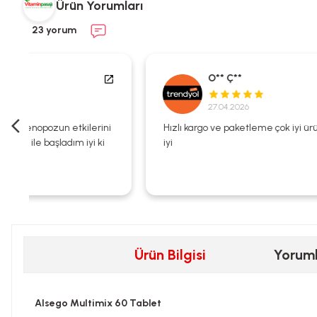
Ürün Yorumları
23 yorum
O** Ç**
27.04.2026
i
Hızlı kargo ve paketleme çok iyi ürün zaten kalitesi çok
iyi
Ürün Bilgisi
Yorum
Alsego Multimix 60 Tablet