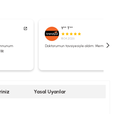
Y** T**
18.04.2026
Doktorumun tavsiyesiyle aldım. Memnunum.
riniz
Yasal Uyarılar