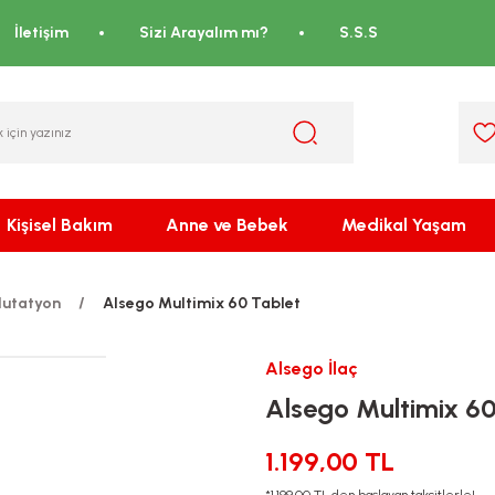
İletişim
Sizi Arayalım mı?
S.S.S
Kişisel Bakım
Anne ve Bebek
Medikal Yaşam
lutatyon
Alsego Multimix 60 Tablet
Alsego İlaç
Alsego Multimix 60
1.199,00 TL