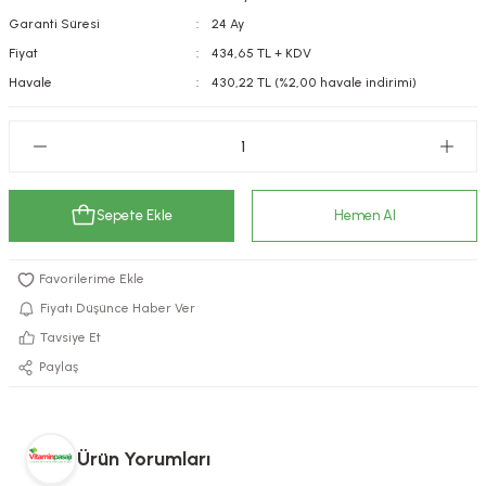
Garanti Süresi
24 Ay
kımı
e Mendilleri
ri
Fiyat
434,65 TL + KDV
llagen Cilt Bakımı
ve Emzikleri
Hijyeni
Kovucular
Havale
430,22 TL (%2,00 havale indirimi)
uları
kımı
gler
ty Collagen
ları
Sepete Ekle
Hemen Al
ar, Şekerler
ünleri
ar
ebiyotikler
rı
Fiyatı Düşünce Haber Ver
Tavsiye Et
Paylaş
e Tuzlar
ı
er
raller
i ve Nebulizatörler
Ürün Yorumları