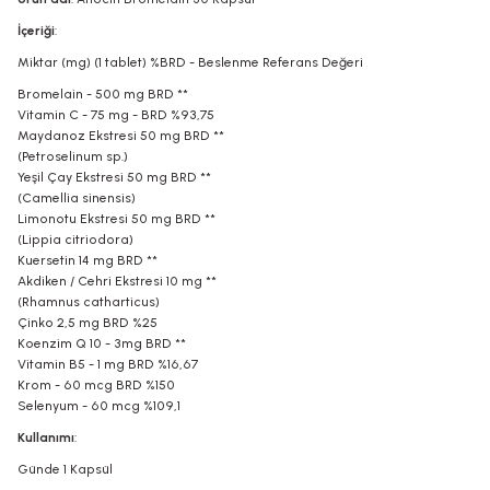
İçeriği
:
Miktar (mg) (1 tablet) %BRD - Beslenme Referans Değeri
Bromelain - 500 mg BRD **
Vitamin C - 75 mg - BRD %93,75
Maydanoz Ekstresi 50 mg BRD **
(Petroselinum sp.)
Yeşil Çay Ekstresi 50 mg BRD **
(Camellia sinensis)
Limonotu Ekstresi 50 mg BRD **
(Lippia citriodora)
Kuersetin 14 mg BRD **
Akdiken / Cehri Ekstresi 10 mg **
(Rhamnus catharticus)
Çinko 2,5 mg BRD %25
Koenzim Q 10 - 3mg BRD **
Vitamin B5 - 1 mg BRD %16,67
Krom - 60 mcg BRD %150
Selenyum - 60 mcg %109,1
Kullanımı
:
Günde 1 Kapsül