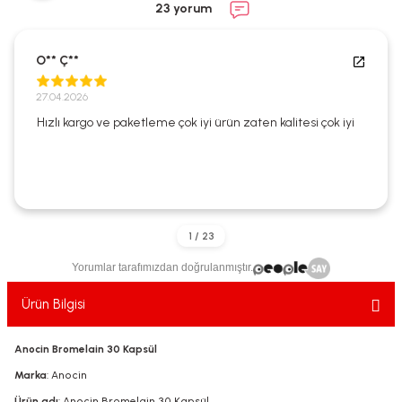
23 yorum
ekler
ve Sabunları
yotlar
e Losyonlar
sterler
O** Ç**
27.04.2026
klar
Hızlı kargo ve paketleme çok iyi ürün zaten kalitesi çok iyi
leri
Yorumlar tarafımızdan doğrulanmıştır.
Ürün Bilgisi
Anocin Bromelain 30 Kapsül
Marka
: Anocin
Ürün adı
: Anocin Bromelain 30 Kapsül