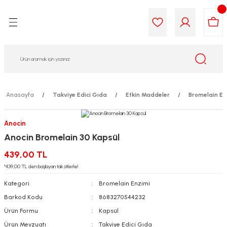
Geri Dön
Geri Dön
Geri Dön
Geri Dön
Geri Dön
Geri Dön
i Gıda
ek
am
leri
lik
sit
opolis
iyeleri
Anasayfa
Takviye Edici Gıda
Etkin Maddeler
Bromelain En
yel ve Uçucu Yağlar
ımı
ları
r
Anocin
Anocin Bromelain 30 Kapsül
ega 3...)
akımı
ımı
aratları
439,00 TL
ımı
on Testleri
icileri
*439,00 TL den başlayan taksitlerle!
Kategori
Bromelain Enzimi
tleri
kımı
Barkod Kodu
8683270544232
Ürün Formu
Kapsül
iyeleri
e Temizleme
Ürün Mevzuatı
Takviye Edici Gıda