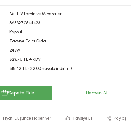
Multi Vitamin ve Mineraller
8683270544423
Kapsül
Takviye Edici Gıda
24 Ay
523,76 TL + KDV
518,42 TL (%2,00 havale indirimi)
Sepete Ekle
Hemen Al
Fiyatı Düşünce Haber Ver
Tavsiye Et
Paylaş