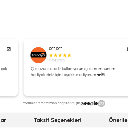
O** D**
21.04.2026
Çok uzun süredir kullanıyorum çok memnunum
hediyeleriniz için teşekkür ediyorum ❤️🌺
Yorumlar tarafımızdan doğrulanmıştır.
lar
Taksit Seçenekleri
Önerile