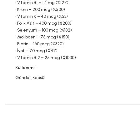
• Vitamin B1 – 1,4 mg (%127)
• Krom – 200 mcg (%500)
• Vitamin K – 40 mcg (%53)
• Folik Asit – 400 mcg (%200)
• Selenyum – 100 mcg (%182)
• Molibden – 75 mcg (%150)
• Biotin – 160 mcg (%320)
• İyot – 70 mcg (%47)
• Vitamin B12 – 25 mcg (%1000)
Kullanımı
:
Günde 1 Kapsül
Bu ürünün fiyat bilgisi, resim, ürün açıklamalarında ve diğer konula
Görüş ve önerileriniz için teşekkür ederiz.
Tavsiye edilen günlük kullanım dozunu aşmayınız. Takviye edi
Ürün resmi kalitesiz, bozuk veya görüntülenemiyor.