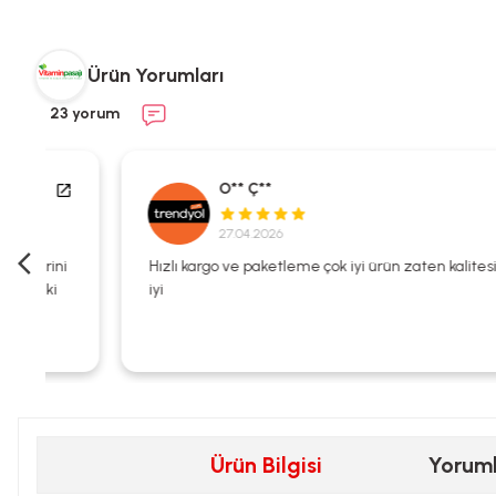
Ürün Yorumları
23 yorum
O** Ç**
27.04.2026
i
Hızlı kargo ve paketleme çok iyi ürün zaten kalitesi çok
iyi
Ürün Bilgisi
Yorum