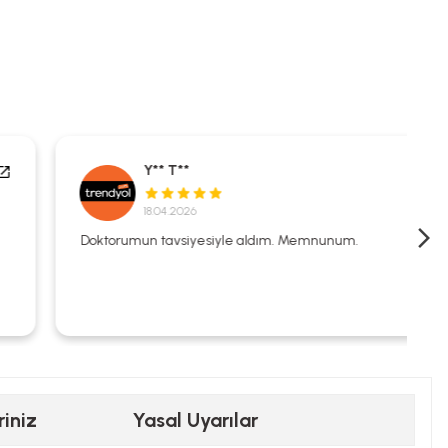
Y** T**
18.04.2026
Doktorumun tavsiyesiyle aldım. Memnunum.
riniz
Yasal Uyarılar