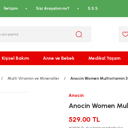
İletişim
Sizi Arayalım mı?
S.S.S
Kişisel Bakım
Anne ve Bebek
Medikal Yaşam
Multi Vitamin ve Mineraller
Anocin Women Multivitamin 3
Anocin
Anocin Women Mult
529,00 TL