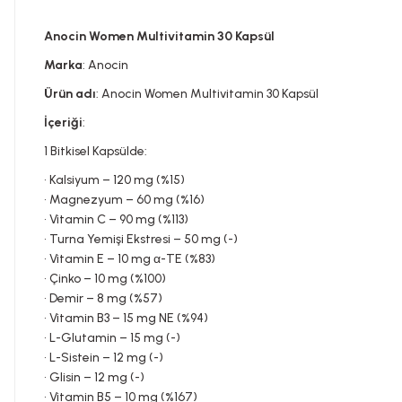
Anocin Women Multivitamin 30 Kapsül
Marka
: Anocin
Ürün adı
: Anocin Women Multivitamin 30 Kapsül
İçeriği
:
1 Bitkisel Kapsülde:
• Kalsiyum – 120 mg (%15)
• Magnezyum – 60 mg (%16)
• Vitamin C – 90 mg (%113)
• Turna Yemişi Ekstresi – 50 mg (-)
• Vitamin E – 10 mg α-TE (%83)
• Çinko – 10 mg (%100)
• Demir – 8 mg (%57)
• Vitamin B3 – 15 mg NE (%94)
• L-Glutamin – 15 mg (-)
• L-Sistein – 12 mg (-)
• Glisin – 12 mg (-)
• Vitamin B5 – 10 mg (%167)