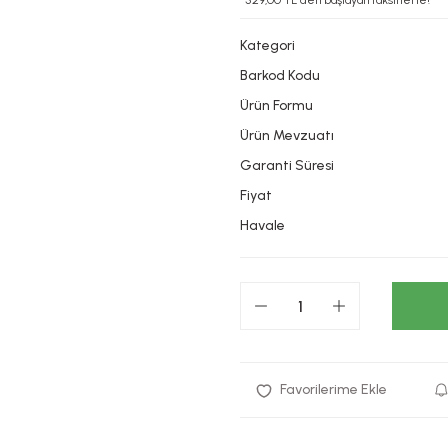
*529,00 TL den başlayan taksitlerle!
Kategori
Barkod Kodu
Ürün Formu
Ürün Mevzuatı
Garanti Süresi
Fiyat
Havale