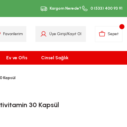
Kargom Nerede?
0 (533) 400 93 91
Favorilerim
Üye Girişi
/
Kayıt Ol
Sepet
Ev ve Ofis
Cinsel Sağlık
0 Kapsül
ivitamin 30 Kapsül