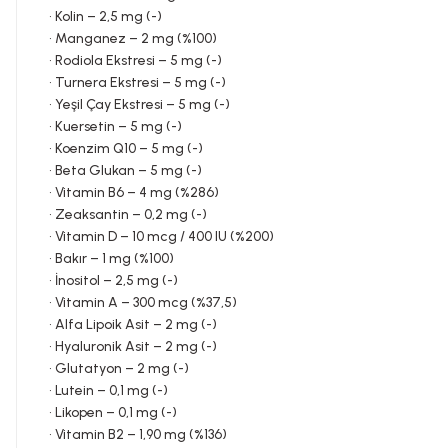
• Kolin – 2,5 mg (-)
• Manganez – 2 mg (%100)
• Rodiola Ekstresi – 5 mg (-)
• Turnera Ekstresi – 5 mg (-)
• Yeşil Çay Ekstresi – 5 mg (-)
• Kuersetin – 5 mg (-)
• Koenzim Q10 – 5 mg (-)
• Beta Glukan – 5 mg (-)
• Vitamin B6 – 4 mg (%286)
• Zeaksantin – 0,2 mg (-)
• Vitamin D – 10 mcg / 400 IU (%200)
• Bakır – 1 mg (%100)
• İnositol – 2,5 mg (-)
• Vitamin A – 300 mcg (%37,5)
• Alfa Lipoik Asit – 2 mg (-)
• Hyaluronik Asit – 2 mg (-)
• Glutatyon – 2 mg (-)
• Lutein – 0,1 mg (-)
• Likopen – 0,1 mg (-)
• Vitamin B2 – 1,90 mg (%136)