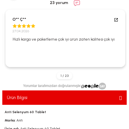
23 yorum
ekler
ve Sabunları
yotlar
e Losyonlar
sterler
O** Ç**
27.04.2026
klar
Hızlı kargo ve paketleme çok iyi ürün zaten kalitesi çok iyi
leri
Yorumlar tarafımızdan doğrulanmıştır.
Ürün Bilgisi
Anti Selenyum 60 Tablet
Marka
: Anti
Ürün adı
: Anti Selenyum 60 Tablet