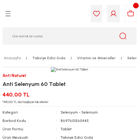
Geri Dön
Geri Dön
Geri Dön
Geri Dön
Geri Dön
Geri Dön
i Gıda
ek
am
leri
lik
sit
opolis
iyeleri
Anasayfa
Takviye Edici Gıda
Vitamin ve Mineraller
Selen
yel ve Uçucu Yağlar
ımı
ları
r
Anti Naturel
Anti Selenyum 60 Tablet
ega 3...)
akımı
ımı
aratları
440,00 TL
ımı
on Testleri
icileri
*440,00 TL den başlayan taksitlerle!
Kategori
Selenyum - Selenium
tleri
kımı
Barkod Kodu
8697601565445
Ürün Formu
Tablet
iyeleri
e Temizleme
Ürün Mevzuatı
Takviye Edici Gıda