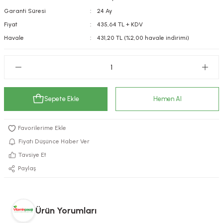
Garanti Süresi
24 Ay
kımı
e Mendilleri
ri
Fiyat
435,64 TL + KDV
llagen Cilt Bakımı
ve Emzikleri
Hijyeni
Kovucular
Havale
431,20 TL (%2,00 havale indirimi)
uları
kımı
gler
ty Collagen
ları
Sepete Ekle
Hemen Al
ar, Şekerler
ünleri
ar
ebiyotikler
rı
Fiyatı Düşünce Haber Ver
Tavsiye Et
Paylaş
e Tuzlar
ı
er
raller
i ve Nebulizatörler
Ürün Yorumları