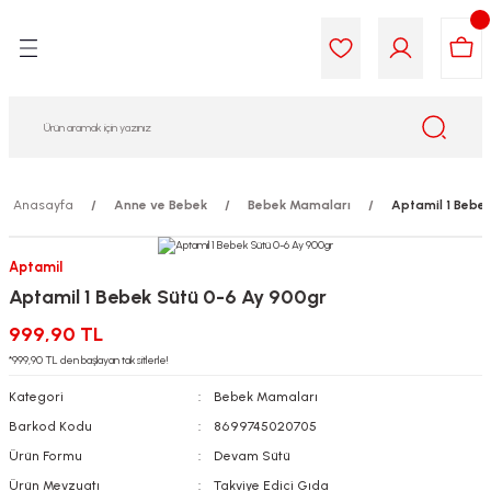
Geri Dön
Geri Dön
Geri Dön
Geri Dön
Geri Dön
Geri Dön
i Gıda
ek
am
leri
lik
sit
opolis
iyeleri
Anasayfa
Anne ve Bebek
Bebek Mamaları
Aptamil 1 Bebe
yel ve Uçucu Yağlar
ımı
ları
r
Aptamil
Aptamil 1 Bebek Sütü 0-6 Ay 900gr
ega 3...)
akımı
ımı
aratları
999,90 TL
ımı
on Testleri
icileri
*999,90 TL den başlayan taksitlerle!
Kategori
Bebek Mamaları
tleri
kımı
Barkod Kodu
8699745020705
Ürün Formu
Devam Sütü
iyeleri
e Temizleme
Ürün Mevzuatı
Takviye Edici Gıda