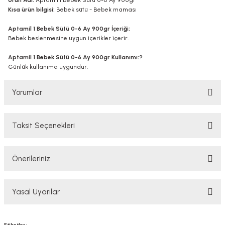
Ürün Adı:
Aptamil 1 Bebek Sütü 0-6 Ay 900gr
Kısa ürün bilgisi:
Bebek sütü - Bebek maması
Aptamil 1 Bebek Sütü 0-6 Ay 900gr İçeriği:
Bebek beslenmesine uygun içerikler içerir.
Aptamil 1 Bebek Sütü 0-6 Ay 900gr Kullanımı:?
Günlük kullanıma uygundur.
Yorumlar
Taksit Seçenekleri
Bu ürüne ilk yorumu siz yapın!
Önerileriniz
Yorum Yaz
Bu ürünün fiyat bilgisi, resim, ürün açıklamalarında ve diğer konularda
Yasal Uyarılar
yetersiz gördüğünüz noktaları öneri formunu kullanarak tarafımıza
iletebilirsiniz.
Görüş ve önerileriniz için teşekkür ederiz.
YASAL UYARI
Etiketler :