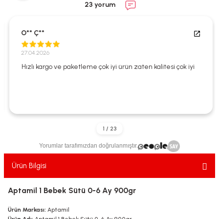
23 yorum
ekler
ve Sabunları
yotlar
e Losyonlar
sterler
O** Ç**
27.04.2026
klar
Hızlı kargo ve paketleme çok iyi ürün zaten kalitesi çok iyi
leri
Yorumlar tarafımızdan doğrulanmıştır.
Ürün Bilgisi
Aptamil 1 Bebek Sütü 0-6 Ay 900gr
Ürün Markası:
Aptamil