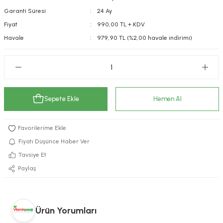
Garanti Süresi
24 Ay
kımı
e Mendilleri
ri
Fiyat
990,00 TL + KDV
llagen Cilt Bakımı
ve Emzikleri
Hijyeni
Kovucular
Havale
979,90 TL (%2,00 havale indirimi)
uları
kımı
gler
ty Collagen
ları
Sepete Ekle
Hemen Al
ar, Şekerler
ünleri
ar
ebiyotikler
rı
Fiyatı Düşünce Haber Ver
Tavsiye Et
Paylaş
e Tuzlar
ı
er
raller
i ve Nebulizatörler
Ürün Yorumları