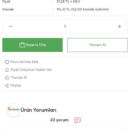
Fiyat
91,28 TL + KDV
kımı
e Mendilleri
ri
Havale
96,61 TL (%2,00 havale indirimi)
llagen Cilt Bakımı
ve Emzikleri
Hijyeni
Kovucular
uları
kımı
gler
Sepete Ekle
Hemen Al
ty Collagen
ları
ar, Şekerler
ünleri
ar
Fiyatı Düşünce Haber Ver
Tavsiye Et
ebiyotikler
rı
Paylaş
e Tuzlar
ı
er
Ürün Yorumları
23 yorum
raller
i ve Nebulizatörler