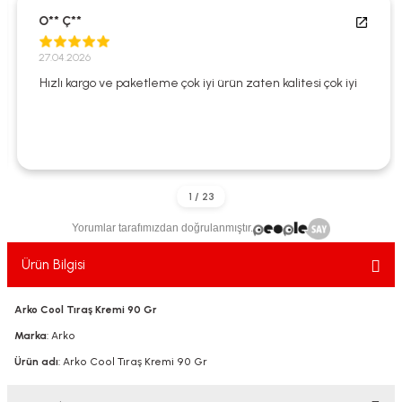
ekler
ve Sabunları
yotlar
O** Ç**
27.04.2026
e Losyonlar
sterler
Hızlı kargo ve paketleme çok iyi ürün zaten kalitesi çok iyi
klar
Yorumlar tarafımızdan doğrulanmıştır.
leri
Ürün Bilgisi
Arko Cool Tıraş Kremi 90 Gr
Marka
: Arko
Ürün adı
: Arko Cool Tıraş Kremi 90 Gr