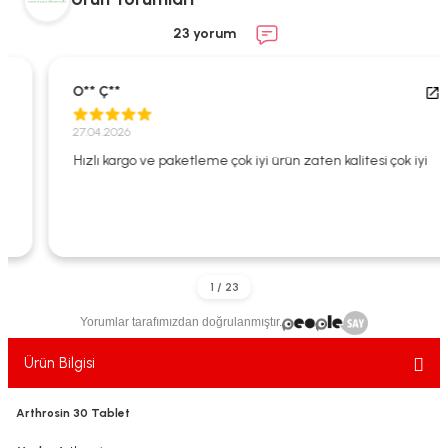
ekler
ve Sabunları
yotlar
23 yorum
e Losyonlar
sterler
O** Ç**
klar
27.04.2026
Hızlı kargo ve paketleme çok iyi ürün zaten kalitesi çok iyi
leri
Yorumlar tarafımızdan doğrulanmıştır.
Ürün Bilgisi
Arthrosin 30 Tablet