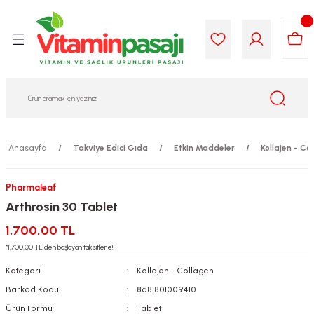
Geri Dön
Geri Dön
Geri Dön
Geri Dön
Geri Dön
Geri Dön
i Gıda
ek
am
leri
lik
sit
opolis
iyeleri
Anasayfa
Takviye Edici Gıda
Etkin Maddeler
Kollajen - Co
yel ve Uçucu Yağlar
ımı
ları
r
Pharmaleaf
ega 3...)
akımı
ımı
aratları
Arthrosin 30 Tablet
ımı
on Testleri
icileri
1.700,00 TL
*1.700,00 TL den başlayan taksitlerle!
tleri
kımı
Kategori
Kollajen - Collagen
Barkod Kodu
8681801009410
iyeleri
e Temizleme
Ürün Formu
Tablet