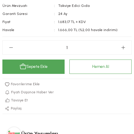
Ürün Mevzuatı
Takviye Edici Gıda
kımı
e Mendilleri
ri
Garanti Süresi
24 Ay
llagen Cilt Bakımı
ve Emzikleri
Hijyeni
Kovucular
Fiyat
1.683,17 TL + KDV
Havale
1.666,00 TL (%2,00 havale indirimi)
uları
kımı
gler
ty Collagen
ları
ar, Şekerler
ünleri
ar
Sepete Ekle
Hemen Al
ebiyotikler
rı
Fiyatı Düşünce Haber Ver
Tavsiye Et
Paylaş
e Tuzlar
ı
er
raller
i ve Nebulizatörler
Ürün Yorumları