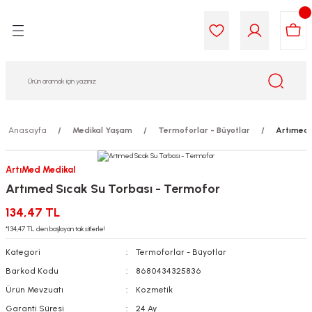
Geri Dön
Geri Dön
Geri Dön
Geri Dön
Geri Dön
Geri Dön
i Gıda
ek
am
leri
lik
sit
opolis
iyeleri
Anasayfa
Medikal Yaşam
Termoforlar - Büyotlar
Artımed 
yel ve Uçucu Yağlar
ımı
ları
r
ArtıMed Medikal
Artımed Sıcak Su Torbası - Termofor
ega 3...)
akımı
ımı
aratları
134,47 TL
ımı
on Testleri
icileri
*134,47 TL den başlayan taksitlerle!
Kategori
Termoforlar - Büyotlar
tleri
kımı
Barkod Kodu
8680434325836
Ürün Mevzuatı
Kozmetik
iyeleri
e Temizleme
Garanti Süresi
24 Ay