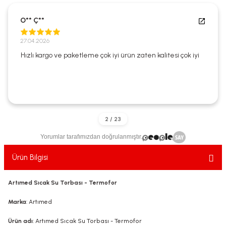
ekler
ve Sabunları
yotlar
O** Ç**
e Losyonlar
sterler
27.04.2026
Hızlı kargo ve paketleme çok iyi ürün zaten kalitesi çok iyi
klar
leri
Yorumlar tarafımızdan doğrulanmıştır.
Ürün Bilgisi
Artımed Sıcak Su Torbası - Termofor
Marka
: Artımed
Ürün adı
: Artımed Sıcak Su Torbası - Termofor