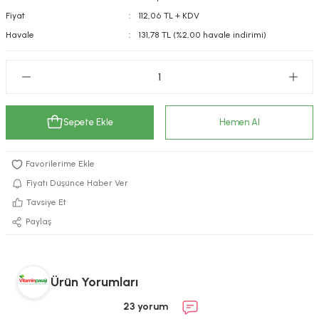
Fiyat
112,06 TL + KDV
kımı
e Mendilleri
ri
Havale
131,78 TL (%2,00 havale indirimi)
llagen Cilt Bakımı
ve Emzikleri
Hijyeni
Kovucular
uları
kımı
gler
ty Collagen
ları
Sepete Ekle
Hemen Al
ar, Şekerler
ünleri
ar
Fiyatı Düşünce Haber Ver
ebiyotikler
rı
Tavsiye Et
Paylaş
e Tuzlar
ı
er
Ürün Yorumları
raller
i ve Nebulizatörler
23 yorum