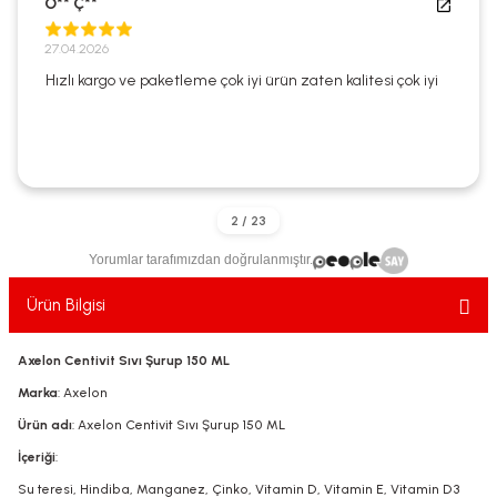
O** Ç**
ekler
ve Sabunları
yotlar
27.04.2026
e Losyonlar
sterler
Hızlı kargo ve paketleme çok iyi ürün zaten kalitesi çok iyi
klar
Yorumlar tarafımızdan doğrulanmıştır.
leri
Ürün Bilgisi
Axelon Centivit Sıvı Şurup 150 ML
Marka
: Axelon
Ürün adı
: Axelon Centivit Sıvı Şurup 150 ML
İçeriği
:
Su teresi, Hindiba, Manganez, Çinko, Vitamin D, Vitamin E, Vitamin D3