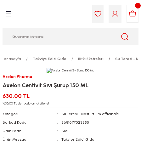
Geri Dön
Geri Dön
Geri Dön
Geri Dön
Geri Dön
Geri Dön
i Gıda
ek
am
leri
lik
sit
opolis
iyeleri
Anasayfa
Takviye Edici Gıda
Bitki Ekstreleri
Su Teresi - Na
yel ve Uçucu Yağlar
ımı
ları
r
Axelon Pharma
Axelon Centivit Sıvı Şurup 150 ML
ega 3...)
akımı
ımı
aratları
630,00 TL
ımı
on Testleri
icileri
*630,00 TL den başlayan taksitlerle!
Kategori
Su Teresi - Nasturtium officinale
tleri
kımı
Barkod Kodu
8681677023855
Ürün Formu
Sıvı
iyeleri
e Temizleme
Ürün Mevzuatı
Takviye Edici Gıda