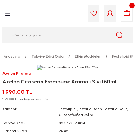
Geri Dön
Geri Dön
Geri Dön
Geri Dön
Geri Dön
Geri Dön
i Gıda
ek
am
leri
lik
sit
opolis
iyeleri
Anasayfa
Takviye Edici Gıda
Etkin Maddeler
Fosfolipid (Fo
yel ve Uçucu Yağlar
ımı
ları
r
Axelon Pharma
Axelon Citoserin Frambuaz Aromalı Sıvı 150ml
ega 3...)
akımı
ımı
aratları
1.990,00 TL
ımı
on Testleri
icileri
*1.990,00 TL den başlayan taksitlerle!
Kategori
Fosfolipid (Fosfatidilserin, Fosfatidilkolin,
tleri
kımı
Gliserofosforilkolin)
Barkod Kodu
8681677023824
iyeleri
e Temizleme
Garanti Süresi
24 Ay