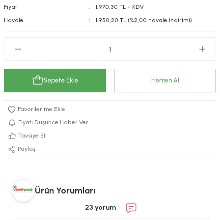
Fiyat
1.970,30 TL + KDV
kımı
e Mendilleri
ri
Havale
1.950,20 TL (%2,00 havale indirimi)
llagen Cilt Bakımı
ve Emzikleri
Hijyeni
Kovucular
uları
kımı
gler
Sepete Ekle
Hemen Al
ty Collagen
ları
ar, Şekerler
ünleri
ar
Fiyatı Düşünce Haber Ver
ebiyotikler
rı
Tavsiye Et
Paylaş
e Tuzlar
ı
er
Ürün Yorumları
raller
i ve Nebulizatörler
23 yorum