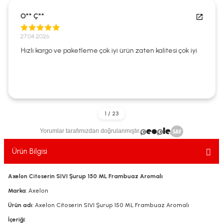
ekler
ve Sabunları
yotlar
O** Ç**
e Losyonlar
sterler
27.04.2026
Hızlı kargo ve paketleme çok iyi ürün zaten kalitesi çok iyi
klar
leri
Yorumlar tarafımızdan doğrulanmıştır.
Ürün Bilgisi
Axelon Citoserin SIVI Şurup 150 ML Frambuaz Aromalı
Marka
: Axelon
Ürün adı
: Axelon Citoserin SIVI Şurup 150 ML Frambuaz Aromalı
İçeriği
: