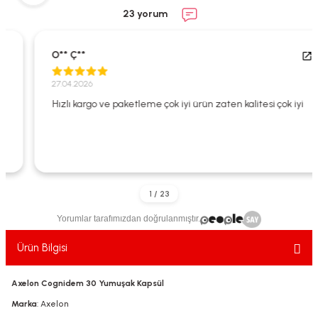
ekler
ve Sabunları
yotlar
23 yorum
e Losyonlar
sterler
O** Ç**
klar
27.04.2026
Hızlı kargo ve paketleme çok iyi ürün zaten kalitesi çok iyi
leri
Yorumlar tarafımızdan doğrulanmıştır.
Ürün Bilgisi
Axelon Cognidem 30 Yumuşak Kapsül
Marka
: Axelon