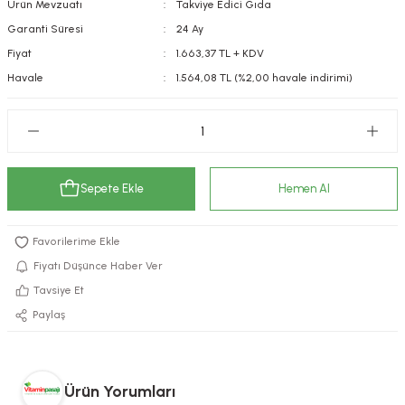
Ürün Mevzuatı
Takviye Edici Gıda
kımı
e Mendilleri
ri
Garanti Süresi
24 Ay
Fiyat
1.663,37 TL + KDV
llagen Cilt Bakımı
ve Emzikleri
Hijyeni
Kovucular
Havale
1.564,08 TL (%2,00 havale indirimi)
uları
kımı
gler
ty Collagen
ları
Sepete Ekle
Hemen Al
ar, Şekerler
ünleri
ar
ebiyotikler
rı
Fiyatı Düşünce Haber Ver
Tavsiye Et
Paylaş
e Tuzlar
ı
er
raller
i ve Nebulizatörler
Ürün Yorumları