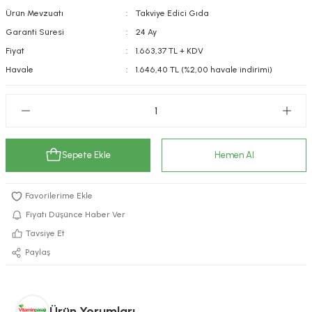
Ürün Mevzuatı
Takviye Edici Gıda
kımı
e Mendilleri
ri
Garanti Süresi
24 Ay
llagen Cilt Bakımı
ve Emzikleri
Hijyeni
Kovucular
Fiyat
1.663,37 TL + KDV
Havale
1.646,40 TL (%2,00 havale indirimi)
uları
kımı
gler
ty Collagen
ları
ar, Şekerler
ünleri
ar
Sepete Ekle
Hemen Al
ebiyotikler
rı
Fiyatı Düşünce Haber Ver
Tavsiye Et
Paylaş
e Tuzlar
ı
er
raller
i ve Nebulizatörler
Ürün Yorumları