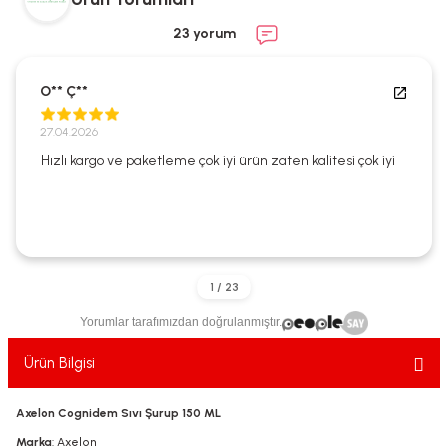
ekler
ve Sabunları
yotlar
23 yorum
e Losyonlar
sterler
O** Ç**
klar
27.04.2026
Hızlı kargo ve paketleme çok iyi ürün zaten kalitesi çok iyi
leri
Yorumlar tarafımızdan doğrulanmıştır.
Ürün Bilgisi
Axelon Cognidem Sıvı Şurup 150 ML
Marka
: Axelon