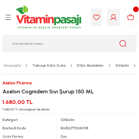
Geri Dön
Geri Dön
Geri Dön
Geri Dön
Geri Dön
Geri Dön
i Gıda
ek
am
leri
lik
sit
opolis
iyeleri
Anasayfa
Takviye Edici Gıda
Etkin Maddeler
Sitikolin
yel ve Uçucu Yağlar
ımı
ları
r
Axelon Pharma
ega 3...)
akımı
ımı
aratları
Axelon Cognidem Sıvı Şurup 150 ML
ımı
on Testleri
icileri
1.680,00 TL
*1.680,00 TL den başlayan taksitlerle!
tleri
kımı
Kategori
Sitikolin
Barkod Kodu
8681677024098
iyeleri
e Temizleme
Ürün Formu
Sıvı