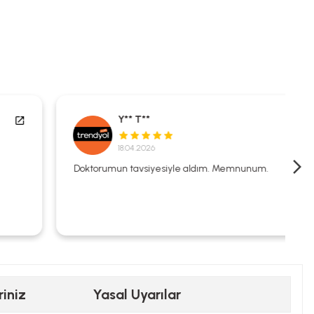
Y** T**
18.04.2026
Doktorumun tavsiyesiyle aldım. Memnunum.
riniz
Yasal Uyarılar