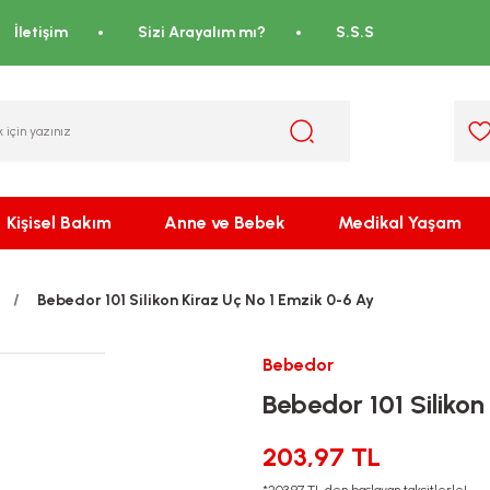
İletişim
Sizi Arayalım mı?
S.S.S
Kişisel Bakım
Anne ve Bebek
Medikal Yaşam
Bebedor 101 Silikon Kiraz Uç No 1 Emzik 0-6 Ay
Bebedor
Bebedor 101 Silikon
203,97 TL