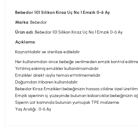
Bebedor 101 Silikon Kiraz Uç No 1 Emzik 0-6 Ay
Marka
: Bebedor
Ürün adı
: Bebedor 101 Silikon Kiraz Uç No 1 Emzik 0-6 Ay
Açıklama
:
Kaynatılabilir ve sterilize edilebilir.
Her kullanımdan önce bebeğe verilmeden emzik kontrol edilmel
Yırtılmış eskimiş emzikler kullanılmamalıdır.
Emzikler direkt ısıyla temas ettirilmemelidir.
Doğumdan itibaren kullanılabilir.
Bebedor Kiraz Emzikleri bebeğinizin hassas cildine özel üretilmiş
Emzik siperinin iç yüzeyinde bulunan kabarcıklar,bebeğinizin ağ
Siperin üst kısmında bulunan yumuşak TPE malzeme.
Yaş Aralığı : 0-6 Ay
Bu ürünün fiyat bilgisi, resim, ürün açıklamalarında ve diğer konula