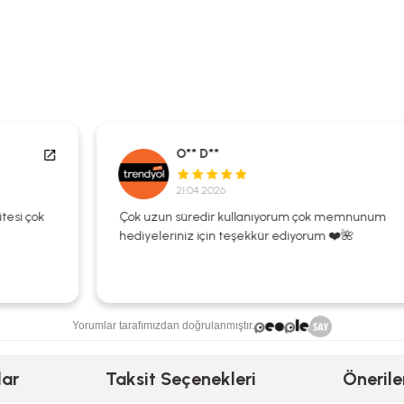
O** D**
21.04.2026
Çok uzun süredir kullanıyorum çok memnunum
hediyeleriniz için teşekkür ediyorum ❤️🌺
Yorumlar tarafımızdan doğrulanmıştır.
lar
Taksit Seçenekleri
Önerile