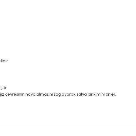
idir.
tir.
ız çevresinin hava almasını sağlayarak salya birikimini önler.
YASAL UYARI
rda yetersiz gördüğünüz noktaları öneri formunu kullanarak tarafımıza ileteb