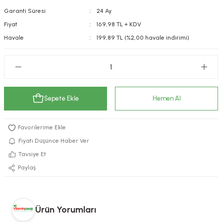
Garanti Süresi
24 Ay
kımı
e Mendilleri
ri
Fiyat
169,98 TL + KDV
llagen Cilt Bakımı
ve Emzikleri
Hijyeni
Kovucular
Havale
199,89 TL (%2,00 havale indirimi)
uları
kımı
gler
ty Collagen
ları
Sepete Ekle
Hemen Al
ar, Şekerler
ünleri
ar
ebiyotikler
rı
Fiyatı Düşünce Haber Ver
Tavsiye Et
Paylaş
e Tuzlar
ı
er
raller
i ve Nebulizatörler
Ürün Yorumları