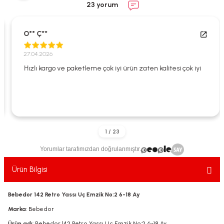
23 yorum
ekler
ve Sabunları
yotlar
e Losyonlar
sterler
O** Ç**
27.04.2026
klar
Hızlı kargo ve paketleme çok iyi ürün zaten kalitesi çok iyi
leri
Yorumlar tarafımızdan doğrulanmıştır.
Ürün Bilgisi
Bebedor 142 Retro Yassı Uç Emzik No:2 6-18 Ay
Marka
: Bebedor
Ürün adı
: Bebedor 142 Retro Yassı Uç Emzik No:2 6-18 Ay