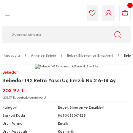
Geri Dön
Geri Dön
Geri Dön
Geri Dön
Geri Dön
Geri Dön
i Gıda
ek
am
leri
lik
sit
opolis
iyeleri
Anasayfa
Anne ve Bebek
Bebek Biberon ve Emzikleri
Bebed
yel ve Uçucu Yağlar
ımı
ları
r
Bebedor
Bebedor 142 Retro Yassı Uç Emzik No:2 6-18 Ay
ega 3...)
akımı
ımı
aratları
203,97 TL
ımı
on Testleri
icileri
*203,97 TL den başlayan taksitlerle!
Kategori
Bebek Biberon ve Emzikleri
tleri
kımı
Barkod Kodu
8690683001429
Ürün Formu
Emzik
iyeleri
e Temizleme
Ürün Mevzuatı
Kozmetik