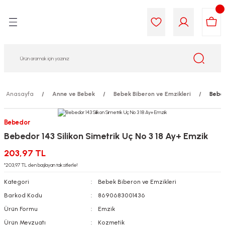
Geri Dön
Geri Dön
Geri Dön
Geri Dön
Geri Dön
Geri Dön
i Gıda
ek
am
leri
lik
sit
opolis
iyeleri
Anasayfa
Anne ve Bebek
Bebek Biberon ve Emzikleri
Bebed
yel ve Uçucu Yağlar
ımı
ları
r
Bebedor
Bebedor 143 Silikon Simetrik Uç No 3 18 Ay+ Emzik
ega 3...)
akımı
ımı
aratları
203,97 TL
ımı
on Testleri
icileri
*203,97 TL den başlayan taksitlerle!
Kategori
Bebek Biberon ve Emzikleri
tleri
kımı
Barkod Kodu
8690683001436
Ürün Formu
Emzik
iyeleri
e Temizleme
Ürün Mevzuatı
Kozmetik