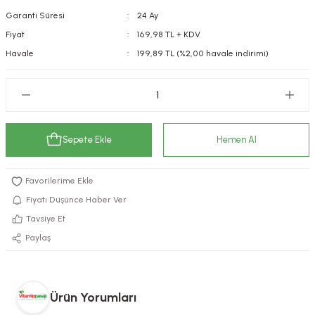
Garanti Süresi
24 Ay
kımı
e Mendilleri
ri
Fiyat
169,98 TL + KDV
llagen Cilt Bakımı
ve Emzikleri
Hijyeni
Kovucular
Havale
199,89 TL (%2,00 havale indirimi)
uları
kımı
gler
ty Collagen
ları
Sepete Ekle
Hemen Al
ar, Şekerler
ünleri
ar
ebiyotikler
rı
Fiyatı Düşünce Haber Ver
Tavsiye Et
Paylaş
e Tuzlar
ı
er
raller
i ve Nebulizatörler
Ürün Yorumları