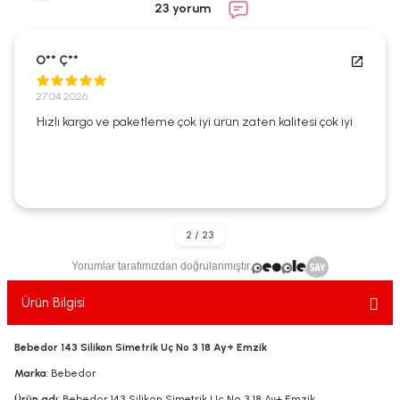
23 yorum
ekler
ve Sabunları
yotlar
e Losyonlar
sterler
O** Ç**
27.04.2026
klar
Hızlı kargo ve paketleme çok iyi ürün zaten kalitesi çok iyi
leri
Yorumlar tarafımızdan doğrulanmıştır.
Ürün Bilgisi
Bebedor 143 Silikon Simetrik Uç No 3 18 Ay+ Emzik
Marka
: Bebedor
Ürün adı
: Bebedor 143 Silikon Simetrik Uç No 3 18 Ay+ Emzik