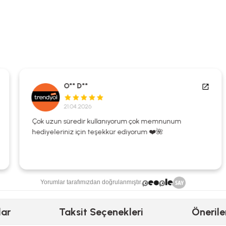
O** D**
21.04.2026
Çok uzun süredir kullanıyorum çok memnunum
hediyeleriniz için teşekkür ediyorum ❤️🌺
Yorumlar tarafımızdan doğrulanmıştır.
lar
Taksit Seçenekleri
Önerile