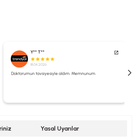
Y** T**
18.04.2026
Doktorumun tavsiyesiyle aldım. Memnunum.
riniz
Yasal Uyarılar