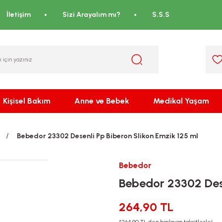
İletişim
Sizi Arayalım mı?
S.S.S
Kişisel Bakım
Anne ve Bebek
Medikal Yaşam
Bebedor 23302 Desenli Pp Biberon Slikon Emzik 125 ml
Bebedor
Bebedor 23302 Dese
264,90 TL