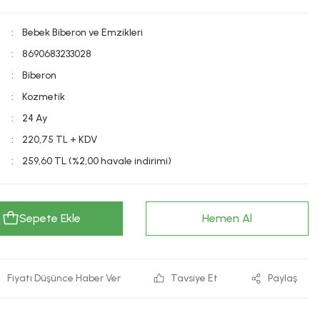
Bebek Biberon ve Emzikleri
8690683233028
Biberon
Kozmetik
24 Ay
220,75 TL + KDV
259,60 TL (%2,00 havale indirimi)
Sepete Ekle
Hemen Al
Fiyatı Düşünce Haber Ver
Tavsiye Et
Paylaş