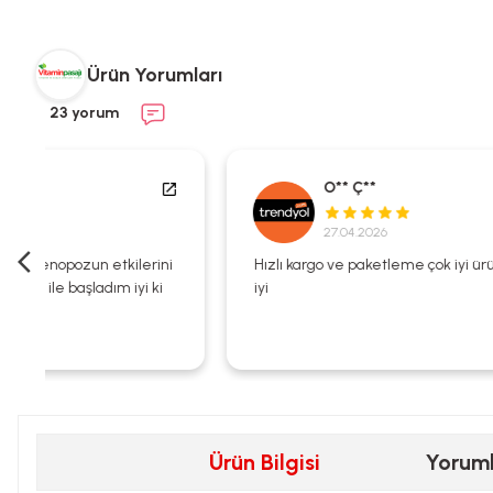
Ürün Yorumları
23 yorum
O** Ç**
27.04.2026
i
Hızlı kargo ve paketleme çok iyi ürün zaten kalitesi çok
iyi
Ürün Bilgisi
Yorum