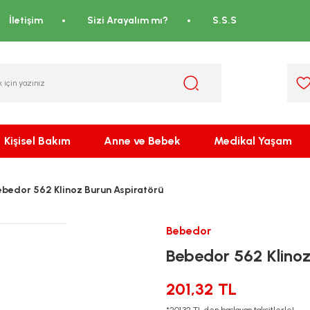
İletişim
Sizi Arayalım mı?
S.S.S
Kişisel Bakım
Anne ve Bebek
Medikal Yaşam
ebedor 562 Klinoz Burun Aspiratörü
Bebedor
Bebedor 562 Klinoz
201,32 TL