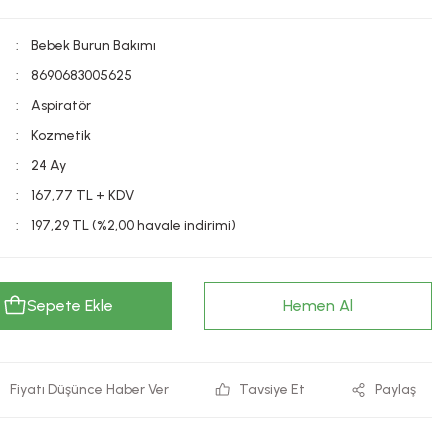
Bebek Burun Bakımı
8690683005625
Aspiratör
Kozmetik
24 Ay
167,77 TL + KDV
197,29 TL (%2,00 havale indirimi)
Sepete Ekle
Hemen Al
Fiyatı Düşünce Haber Ver
Tavsiye Et
Paylaş