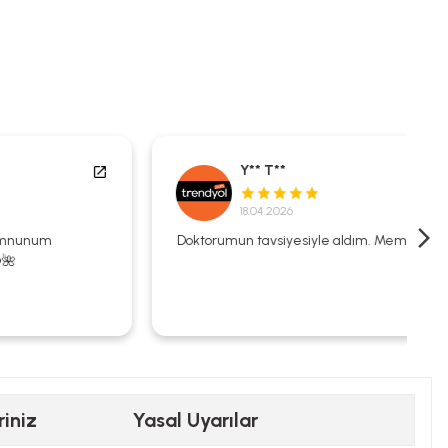
Y** T**
18.04.2026
Doktorumun tavsiyesiyle aldım. Memnunum.
riniz
Yasal Uyarılar