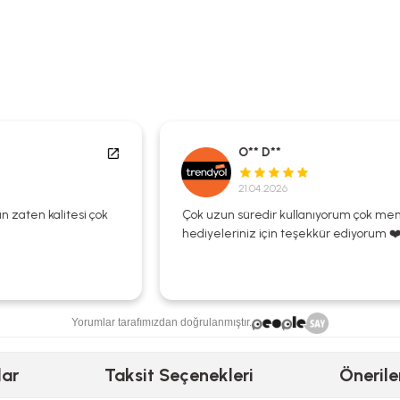
O** D**
21.04.2026
Çok uzun süredir kullanıyorum çok memnunum
hediyeleriniz için teşekkür ediyorum ❤️🌺
Yorumlar tarafımızdan doğrulanmıştır.
lar
Taksit Seçenekleri
Önerile