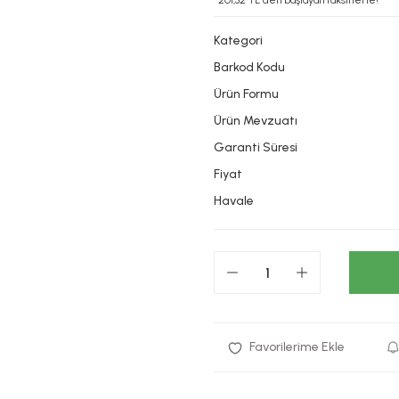
*201,32 TL den başlayan taksitlerle!
Kategori
Barkod Kodu
Ürün Formu
Ürün Mevzuatı
Garanti Süresi
Fiyat
Havale