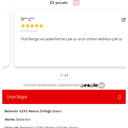
23 yorum
ekler
ve Sabunları
yotlar
e Losyonlar
sterler
O** Ç**
27.04.2026
klar
Hızlı kargo ve paketleme çok iyi ürün zaten kalitesi çok iyi
leri
Yorumlar tarafımızdan doğrulanmıştır.
Ürün Bilgisi
Bebedor 6292 Mama Önlüğü (Sarı)
Marka
: Bebedor
Ürün adı
: Bebedor 6292 Mama Önlüğü (Sarı)