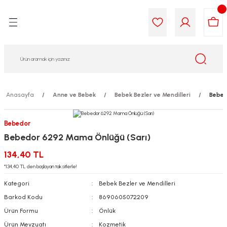
Geri Dön
Geri Dön
Geri Dön
Geri Dön
Geri Dön
Geri Dön
i Gıda
ek
am
leri
lik
sit
opolis
iyeleri
Anasayfa
Anne ve Bebek
Bebek Bezler ve Mendilleri
Bebed
yel ve Uçucu Yağlar
ımı
ları
r
Bebedor
Bebedor 6292 Mama Önlüğü (Sarı)
ega 3...)
akımı
ımı
aratları
134,40 TL
ımı
on Testleri
icileri
*134,40 TL den başlayan taksitlerle!
Kategori
Bebek Bezler ve Mendilleri
tleri
kımı
Barkod Kodu
8690605072209
Ürün Formu
Önlük
iyeleri
e Temizleme
Ürün Mevzuatı
Kozmetik