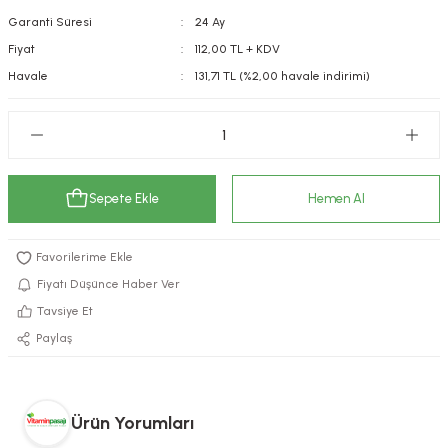
Garanti Süresi
24 Ay
kımı
e Mendilleri
ri
Fiyat
112,00 TL + KDV
llagen Cilt Bakımı
ve Emzikleri
Hijyeni
Kovucular
Havale
131,71 TL (%2,00 havale indirimi)
uları
kımı
gler
ty Collagen
ları
Sepete Ekle
Hemen Al
ar, Şekerler
ünleri
ar
ebiyotikler
rı
Fiyatı Düşünce Haber Ver
Tavsiye Et
Paylaş
e Tuzlar
ı
er
raller
i ve Nebulizatörler
Ürün Yorumları