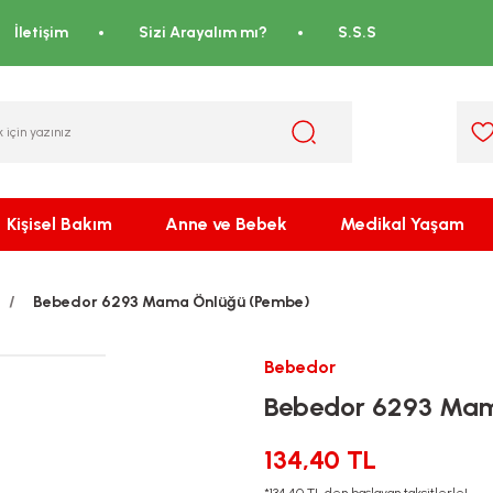
İletişim
Sizi Arayalım mı?
S.S.S
Kişisel Bakım
Anne ve Bebek
Medikal Yaşam
Bebedor 6293 Mama Önlüğü (Pembe)
Bebedor
Bebedor 6293 Mam
134,40 TL