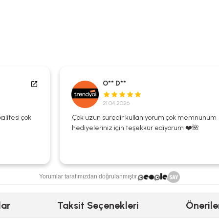
O** D**
21.04.2026
Çok uzun süredir kullanıyorum çok memnunum
hediyeleriniz için teşekkür ediyorum ❤️🌺
Yorumlar tarafımızdan doğrulanmıştır.
lar
Taksit Seçenekleri
Önerile