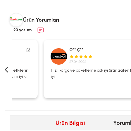
Ürün Yorumları
23 yorum
O** Ç**
27.04.2026
i
Hızlı kargo ve paketleme çok iyi ürün zaten kalitesi çok
iyi
Ürün Bilgisi
Yorum