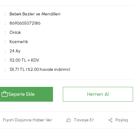
Bebek Bezler ve Mendilleri
8690605072186
Önlük
Kozmetik
24 Ay
112,00 TL + KDV
131,71 TL (%2,00 havale indirimi)
Sepete Ekle
Hemen Al
Fiyatı Düşünce Haber Ver
Tavsiye Et
Paylaş