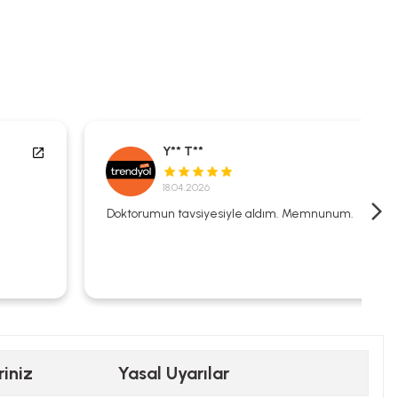
Y** T**
18.04.2026
Doktorumun tavsiyesiyle aldım. Memnunum.
riniz
Yasal Uyarılar