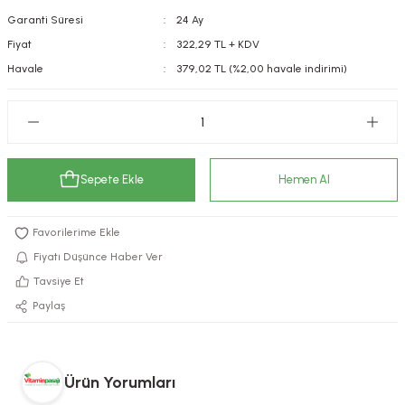
Garanti Süresi
24 Ay
kımı
e Mendilleri
ri
Fiyat
322,29 TL + KDV
llagen Cilt Bakımı
ve Emzikleri
Hijyeni
Kovucular
Havale
379,02 TL (%2,00 havale indirimi)
uları
kımı
gler
ty Collagen
ları
Sepete Ekle
Hemen Al
ar, Şekerler
ünleri
ar
ebiyotikler
rı
Fiyatı Düşünce Haber Ver
Tavsiye Et
Paylaş
e Tuzlar
ı
er
raller
i ve Nebulizatörler
Ürün Yorumları