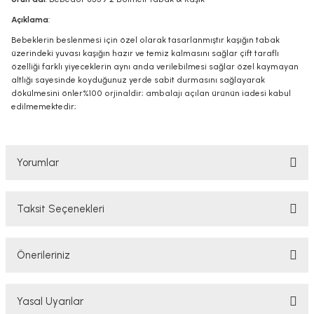
Açıklama
:
Bebeklerin beslenmesi için özel olarak tasarlanmıştır kaşığın tabak
üzerindeki yuvası kaşığın hazır ve temiz kalmasını sağlar çift taraflı
özelliği farklı yiyeceklerin aynı anda verilebilmesi sağlar özel kaymayan
altlığı sayesinde koyduğunuz yerde sabit durmasını sağlayarak
dökülmesini önler%100 orjinaldir; ambalajı açılan ürünün iadesi kabul
edilmemektedir;
Yorumlar
Taksit Seçenekleri
Bu ürüne ilk yorumu siz yapın!
Önerileriniz
Yorum Yaz
Bu ürünün fiyat bilgisi, resim, ürün açıklamalarında ve diğer konularda
Yasal Uyarılar
yetersiz gördüğünüz noktaları öneri formunu kullanarak tarafımıza