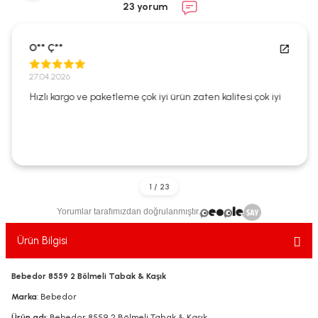
23 yorum
ekler
ve Sabunları
yotlar
e Losyonlar
sterler
O** Ç**
27.04.2026
klar
Hızlı kargo ve paketleme çok iyi ürün zaten kalitesi çok iyi
leri
Yorumlar tarafımızdan doğrulanmıştır.
Ürün Bilgisi
Bebedor 8559 2 Bölmeli Tabak & Kaşık
Marka
: Bebedor
Ürün adı
: Bebedor 8559 2 Bölmeli Tabak & Kaşık