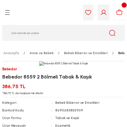
Geri Dön
Geri Dön
Geri Dön
Geri Dön
Geri Dön
Geri Dön
i Gıda
ek
am
leri
lik
sit
opolis
iyeleri
Anasayfa
Anne ve Bebek
Bebek Biberon ve Emzikleri
Bebed
yel ve Uçucu Yağlar
ımı
ları
r
Bebedor
Bebedor 8559 2 Bölmeli Tabak & Kaşık
ega 3...)
akımı
ımı
aratları
386,75 TL
ımı
on Testleri
icileri
*386,75 TL den başlayan taksitlerle!
Kategori
Bebek Biberon ve Emzikleri
tleri
kımı
Barkod Kodu
8690683855909
Ürün Formu
Tabak ve Kaşık
iyeleri
e Temizleme
Ürün Mevzuatı
Kozmetik