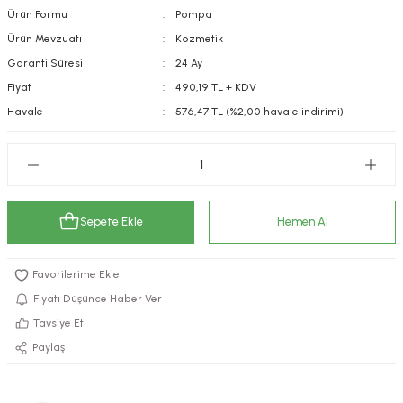
Ürün Formu
Pompa
kımı
e Mendilleri
ri
Ürün Mevzuatı
Kozmetik
Garanti Süresi
24 Ay
llagen Cilt Bakımı
ve Emzikleri
Hijyeni
Kovucular
Fiyat
490,19 TL + KDV
uları
kımı
gler
Havale
576,47 TL (%2,00 havale indirimi)
ty Collagen
ları
ar, Şekerler
ünleri
ar
Sepete Ekle
Hemen Al
ebiyotikler
rı
Fiyatı Düşünce Haber Ver
Tavsiye Et
e Tuzlar
ı
er
Paylaş
raller
i ve Nebulizatörler