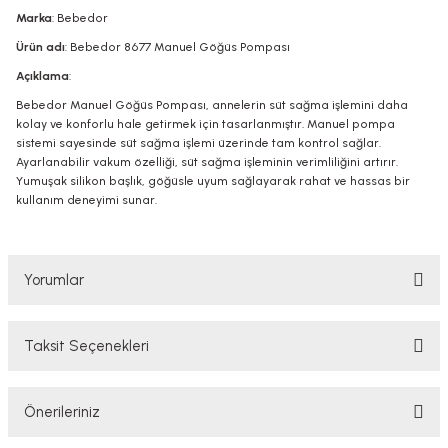
Marka
: Bebedor
Ürün adı
: Bebedor 8677 Manuel Göğüs Pompası
Açıklama
:
Bebedor Manuel Göğüs Pompası, annelerin süt sağma işlemini daha
kolay ve konforlu hale getirmek için tasarlanmıştır. Manuel pompa
sistemi sayesinde süt sağma işlemi üzerinde tam kontrol sağlar.
Ayarlanabilir vakum özelliği, süt sağma işleminin verimliliğini artırır.
Yumuşak silikon başlık, göğüsle uyum sağlayarak rahat ve hassas bir
kullanım deneyimi sunar.
Yorumlar
Taksit Seçenekleri
Bu ürüne ilk yorumu siz yapın!
Önerileriniz
Yorum Yaz