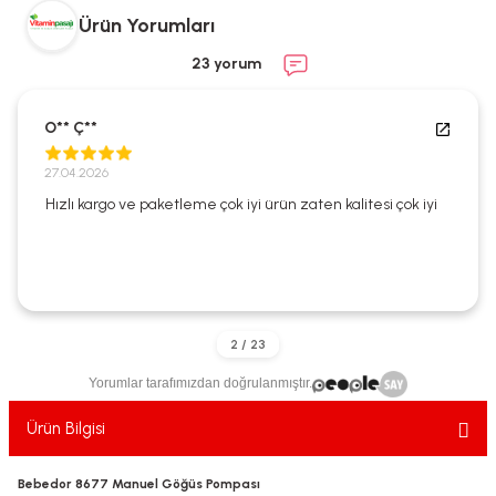
ekler
ve Sabunları
yotlar
Ürün Yorumları
23 yorum
e Losyonlar
sterler
klar
O** Ç**
27.04.2026
Hızlı kargo ve paketleme çok iyi ürün zaten kalitesi çok iyi
leri
Yorumlar tarafımızdan doğrulanmıştır.
Ürün Bilgisi
Bebedor 8677 Manuel Göğüs Pompası