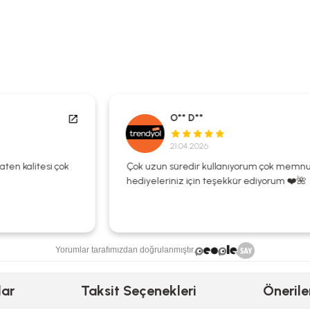
O** D**
21.04.2026
Çok uzun süredir kullanıyorum çok memnunum
hediyeleriniz için teşekkür ediyorum ❤️🌺
Yorumlar tarafımızdan doğrulanmıştır.
lar
Taksit Seçenekleri
Önerile