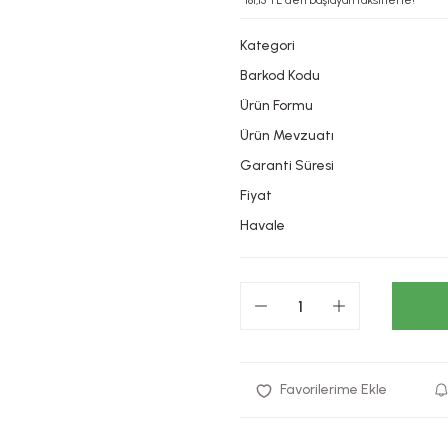
*181,13 TL den başlayan taksitlerle!
Kategori
Barkod Kodu
Ürün Formu
Ürün Mevzuatı
Garanti Süresi
Fiyat
Havale