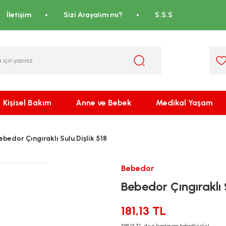
İletişim
Sizi Arayalım mı?
S.S.S
Kişisel Bakım
Anne ve Bebek
Medikal Yaşam
ebedor Çıngıraklı Sulu Dişlik 518
Bebedor
Bebedor Çıngıraklı S
181,13 TL