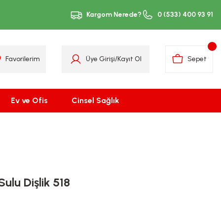
Kargom Nerede?
0 (533) 400 93 91
Favorilerim
Üye Girişi
/
Kayıt Ol
Sepet
Ev ve Ofis
Cinsel Sağlık
ulu Dişlik 518