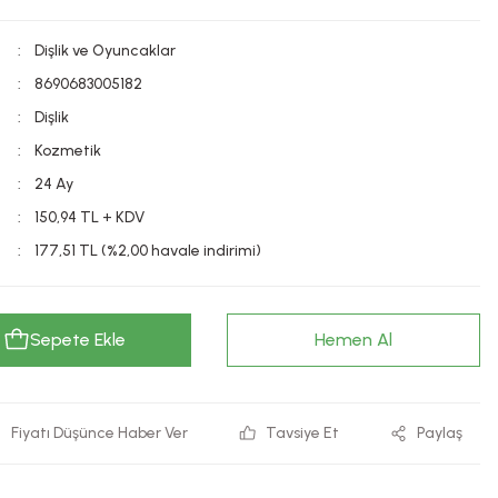
Dişlik ve Oyuncaklar
8690683005182
Dişlik
Kozmetik
24 Ay
150,94 TL + KDV
177,51 TL (%2,00 havale indirimi)
Sepete Ekle
Hemen Al
Fiyatı Düşünce Haber Ver
Tavsiye Et
Paylaş