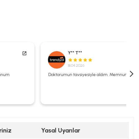
Y** T**
18.04.2026
Doktorumun tavsiyesiyle aldım. Memnunum.
riniz
Yasal Uyarılar