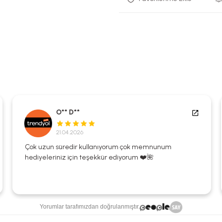
O** D**
21.04.2026
Çok uzun süredir kullanıyorum çok memnunum
hediyeleriniz için teşekkür ediyorum ❤️🌺
Yorumlar tarafımızdan doğrulanmıştır.