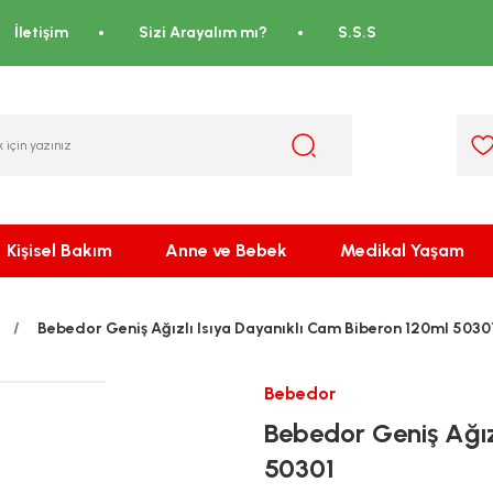
İletişim
Sizi Arayalım mı?
S.S.S
Kişisel Bakım
Anne ve Bebek
Medikal Yaşam
Bebedor Geniş Ağızlı Isıya Dayanıklı Cam Biberon 120ml 5030
Bebedor
Bebedor Geniş Ağız
50301