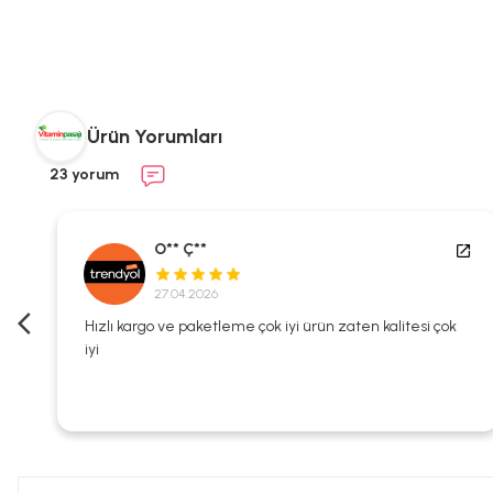
Ürün Yorumları
23 yorum
O** Ç**
27.04.2026
i
Hızlı kargo ve paketleme çok iyi ürün zaten kalitesi çok
iyi