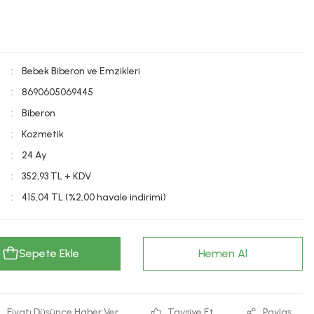
Bebek Biberon ve Emzikleri
8690605069445
Biberon
Kozmetik
24 Ay
352,93 TL + KDV
415,04 TL (%2,00 havale indirimi)
Sepete Ekle
Hemen Al
Fiyatı Düşünce Haber Ver
Tavsiye Et
Paylaş