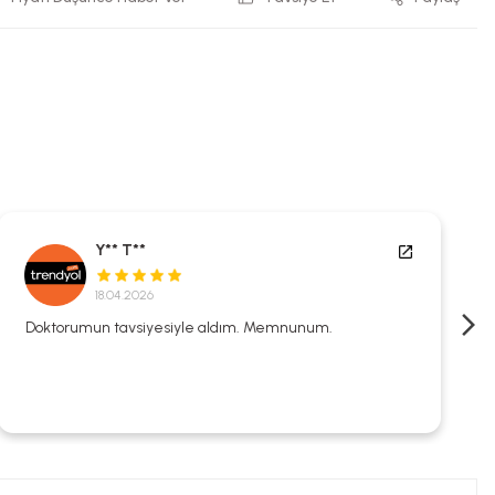
Y** T**
18.04.2026
Doktorumun tavsiyesiyle aldım. Memnunum.