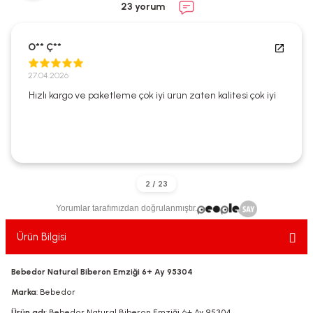
23 yorum
ekler
ve Sabunları
yotlar
e Losyonlar
sterler
O** Ç**
27.04.2026
klar
Hızlı kargo ve paketleme çok iyi ürün zaten kalitesi çok iyi
leri
Yorumlar tarafımızdan doğrulanmıştır.
Ürün Bilgisi
Bebedor Natural Biberon Emziği 6+ Ay 95304
Marka
: Bebedor
Ürün adı
: Bebedor Natural Biberon Emziği 6+ Ay 95304