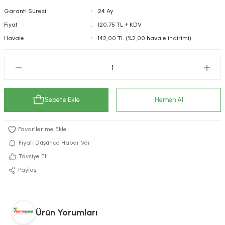
Garanti Süresi
24 Ay
kımı
e Mendilleri
ri
Fiyat
120,75 TL + KDV
llagen Cilt Bakımı
ve Emzikleri
Hijyeni
Kovucular
Havale
142,00 TL (%2,00 havale indirimi)
uları
kımı
gler
ty Collagen
ları
Sepete Ekle
Hemen Al
ar, Şekerler
ünleri
ar
ebiyotikler
rı
Fiyatı Düşünce Haber Ver
Tavsiye Et
Paylaş
e Tuzlar
ı
er
raller
i ve Nebulizatörler
Ürün Yorumları