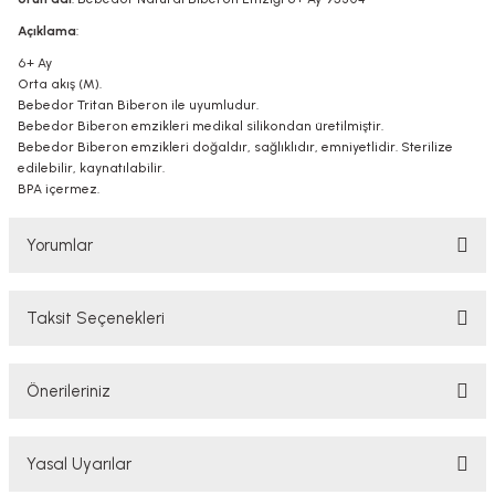
Açıklama
:
6+ Ay
Orta akış (M).
Bebedor Tritan Biberon ile uyumludur.
Bebedor Biberon emzikleri medikal silikondan üretilmiştir.
Bebedor Biberon emzikleri doğaldır, sağlıklıdır, emniyetlidir. Sterilize
edilebilir, kaynatılabilir.
BPA içermez.
Yorumlar
Taksit Seçenekleri
Bu ürüne ilk yorumu siz yapın!
Önerileriniz
Yorum Yaz
Bu ürünün fiyat bilgisi, resim, ürün açıklamalarında ve diğer konularda
Yasal Uyarılar
yetersiz gördüğünüz noktaları öneri formunu kullanarak tarafımıza
iletebilirsiniz.