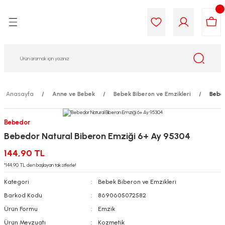
Geri Dön
Geri Dön
Geri Dön
Geri Dön
Geri Dön
Geri Dön
i Gıda
ek
am
leri
lik
sit
opolis
iyeleri
Anasayfa
Anne ve Bebek
Bebek Biberon ve Emzikleri
Bebed
yel ve Uçucu Yağlar
ımı
ları
r
Bebedor
Bebedor Natural Biberon Emziği 6+ Ay 95304
ega 3...)
akımı
ımı
aratları
144,90 TL
ımı
on Testleri
icileri
*144,90 TL den başlayan taksitlerle!
Kategori
Bebek Biberon ve Emzikleri
tleri
kımı
Barkod Kodu
8690605072582
Ürün Formu
Emzik
iyeleri
e Temizleme
Ürün Mevzuatı
Kozmetik