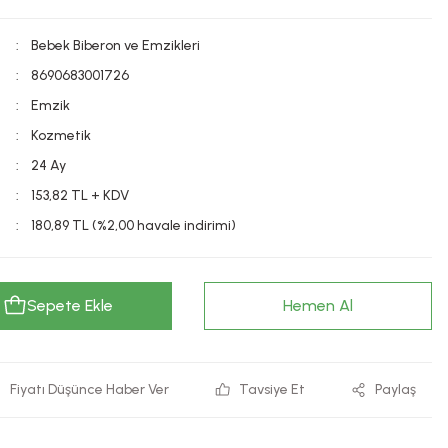
Bebek Biberon ve Emzikleri
8690683001726
Emzik
Kozmetik
24 Ay
153,82 TL + KDV
180,89 TL (%2,00 havale indirimi)
Sepete Ekle
Hemen Al
Fiyatı Düşünce Haber Ver
Tavsiye Et
Paylaş