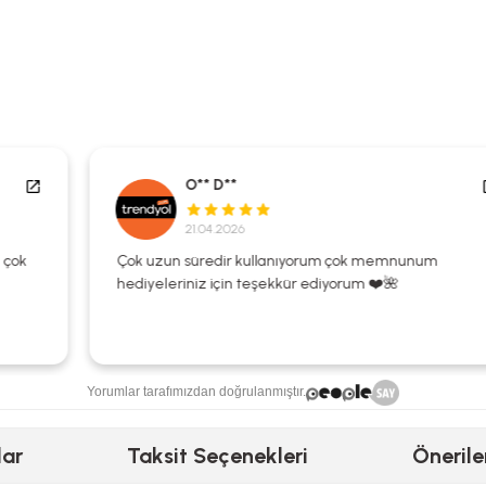
O** D**
21.04.2026
Çok uzun süredir kullanıyorum çok memnunum
hediyeleriniz için teşekkür ediyorum ❤️🌺
Yorumlar tarafımızdan doğrulanmıştır.
lar
Taksit Seçenekleri
Önerile