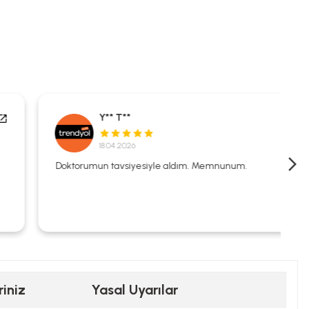
Y** T**
18.04.2026
Doktorumun tavsiyesiyle aldım. Memnunum.
riniz
Yasal Uyarılar