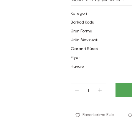
*184,58 TL den başlayan taksitlerle!
Kategori
Barkod Kodu
Ürün Formu
Ürün Mevzuatı
Garanti Süresi
Fiyat
Havale