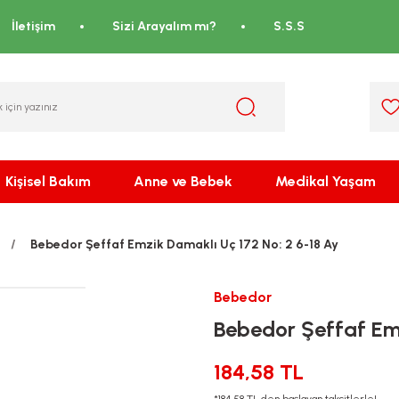
İletişim
Sizi Arayalım mı?
S.S.S
Kişisel Bakım
Anne ve Bebek
Medikal Yaşam
Bebedor Şeffaf Emzik Damaklı Uç 172 No: 2 6-18 Ay
Bebedor
Bebedor Şeffaf Emz
184,58 TL