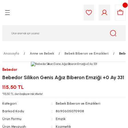
Geri Dön
Geri Dön
Geri Dön
Geri Dön
Geri Dön
Geri Dön
i Gıda
ek
am
leri
lik
sit
opolis
iyeleri
Anasayfa
Anne ve Bebek
Bebek Biberon ve Emzikleri
Bebed
yel ve Uçucu Yağlar
ımı
ları
r
Bebedor
Bebedor Silikon Genis Ağız Biberon Emziği +0 Ay 331
ega 3...)
akımı
ımı
aratları
115,50 TL
ımı
on Testleri
icileri
*115,50 TL den başlayan taksitlerle!
Kategori
Bebek Biberon ve Emzikleri
tleri
kımı
Barkod Kodu
8690605070908
Ürün Formu
Emzik
iyeleri
e Temizleme
Ürün Mevzuatı
Kozmetik