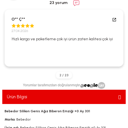
23 yorum
ekler
ve Sabunları
yotlar
e Losyonlar
sterler
O** Ç**
27.04.2026
klar
Hızlı kargo ve paketleme çok iyi ürün zaten kalitesi çok iyi
leri
Yorumlar tarafımızdan doğrulanmıştır.
Ürün Bilgisi
Bebedor Silikon Genis Ağız Biberon Emziği +0 Ay 331
Marka
: Bebedor
Ürün adı
: Bebedor Silikon Genis Ağız Biberon Emziği +0 Ay 331