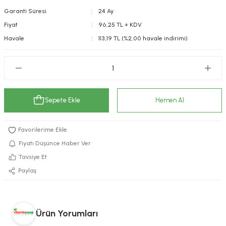
Garanti Süresi
24 Ay
kımı
e Mendilleri
ri
Fiyat
96,25 TL + KDV
llagen Cilt Bakımı
ve Emzikleri
Hijyeni
Kovucular
Havale
113,19 TL (%2,00 havale indirimi)
uları
kımı
gler
ty Collagen
ları
Sepete Ekle
Hemen Al
ar, Şekerler
ünleri
ar
ebiyotikler
rı
Fiyatı Düşünce Haber Ver
Tavsiye Et
Paylaş
e Tuzlar
ı
er
raller
i ve Nebulizatörler
Ürün Yorumları