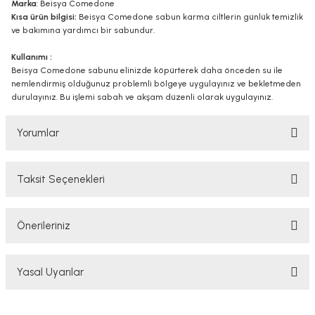
Marka
: Beisya Comedone
Kısa ürün bilgisi:
Beisya Comedone sabun karma ciltlerin günlük temizlik
ve bakımına yardımcı bir sabundur.
Kullanımı :
Beisya Comedone sabunu elinizde köpürterek daha önceden su ile
nemlendirmiş olduğunuz problemli bölgeye uygulayınız ve bekletmeden
durulayınız. Bu işlemi sabah ve akşam düzenli olarak uygulayınız.
Yorumlar
Taksit Seçenekleri
Bu ürüne ilk yorumu siz yapın!
Önerileriniz
Yorum Yaz
Bu ürünün fiyat bilgisi, resim, ürün açıklamalarında ve diğer konularda
Yasal Uyarılar
yetersiz gördüğünüz noktaları öneri formunu kullanarak tarafımıza
iletebilirsiniz.
Görüş ve önerileriniz için teşekkür ederiz.
YASAL UYARI