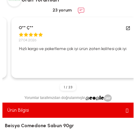
ekler
ve Sabunları
yotlar
23 yorum
e Losyonlar
sterler
O** Ç**
klar
27.04.2026
Hızlı kargo ve paketleme çok iyi ürün zaten kalitesi çok iyi
leri
Yorumlar tarafımızdan doğrulanmıştır.
Ürün Bilgisi
Beisya Comedone Sabun 90gr