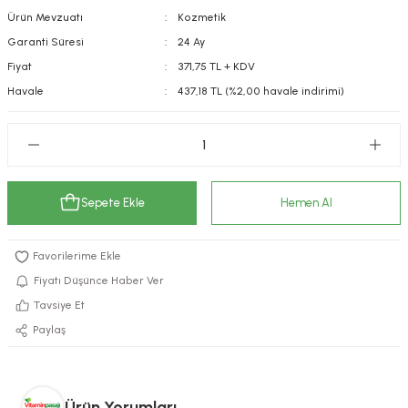
Ürün Mevzuatı
Kozmetik
kımı
e Mendilleri
ri
Garanti Süresi
24 Ay
llagen Cilt Bakımı
ve Emzikleri
Hijyeni
Kovucular
Fiyat
371,75 TL + KDV
Havale
437,18 TL (%2,00 havale indirimi)
uları
kımı
gler
ty Collagen
ları
ar, Şekerler
ünleri
ar
Sepete Ekle
Hemen Al
ebiyotikler
rı
Fiyatı Düşünce Haber Ver
Tavsiye Et
Paylaş
e Tuzlar
ı
er
raller
i ve Nebulizatörler
Ürün Yorumları