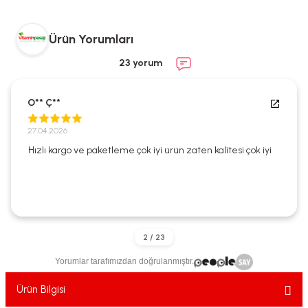
ekler
ve Sabunları
yotlar
Ürün Yorumları
e Losyonlar
sterler
23 yorum
klar
O** Ç**
27.04.2026
Hızlı kargo ve paketleme çok iyi ürün zaten kalitesi çok iyi
leri
Yorumlar tarafımızdan doğrulanmıştır.
Ürün Bilgisi