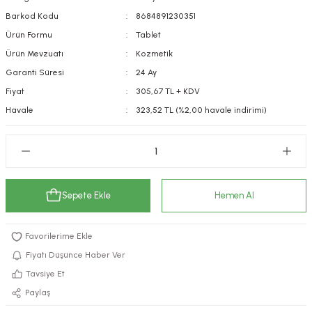
kımı
e Mendilleri
ri
Barkod Kodu
8684891230351
Ürün Formu
Tablet
llagen Cilt Bakımı
ve Emzikleri
Hijyeni
Kovucular
Ürün Mevzuatı
Kozmetik
Garanti Süresi
24 Ay
uları
kımı
gler
Fiyat
305,67 TL + KDV
Havale
323,52 TL (%2,00 havale indirimi)
ty Collagen
ları
ar, Şekerler
ünleri
ar
ebiyotikler
rı
Sepete Ekle
Hemen Al
e Tuzlar
ı
er
Fiyatı Düşünce Haber Ver
Tavsiye Et
raller
i ve Nebulizatörler
Paylaş