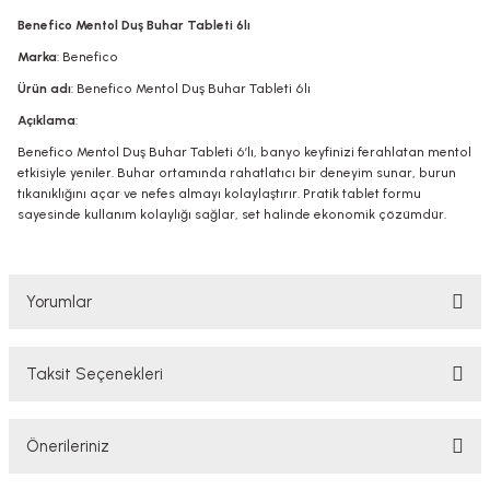
Benefico Mentol Duş Buhar Tableti 6lı
Marka
: Benefico
Ürün adı
: Benefico Mentol Duş Buhar Tableti 6lı
Açıklama
:
Benefico Mentol Duş Buhar Tableti 6’lı, banyo keyfinizi ferahlatan mentol
etkisiyle yeniler. Buhar ortamında rahatlatıcı bir deneyim sunar, burun
tıkanıklığını açar ve nefes almayı kolaylaştırır. Pratik tablet formu
sayesinde kullanım kolaylığı sağlar, set halinde ekonomik çözümdür.
Yorumlar
Taksit Seçenekleri
Bu ürüne ilk yorumu siz yapın!
Önerileriniz
Yorum Yaz