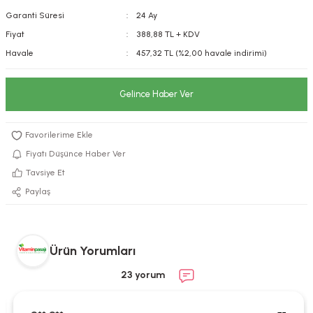
Garanti Süresi
24 Ay
kımı
e Mendilleri
ri
Fiyat
388,88 TL + KDV
llagen Cilt Bakımı
ve Emzikleri
Hijyeni
Kovucular
Havale
457,32 TL (%2,00 havale indirimi)
uları
kımı
gler
Gelince Haber Ver
ty Collagen
ları
ar, Şekerler
ünleri
ar
Fiyatı Düşünce Haber Ver
Tavsiye Et
ebiyotikler
rı
Paylaş
Ürün Yorumları
e Tuzlar
ı
er
23 yorum
raller
i ve Nebulizatörler