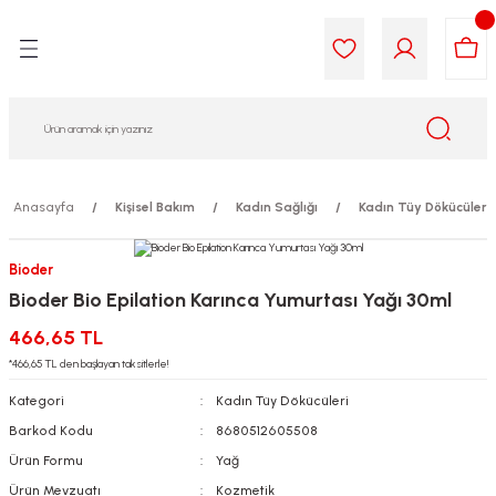
Geri Dön
Geri Dön
Geri Dön
Geri Dön
Geri Dön
Geri Dön
i Gıda
ek
am
leri
lik
sit
opolis
iyeleri
Anasayfa
Kişisel Bakım
Kadın Sağlığı
Kadın Tüy Dökücüleri
yel ve Uçucu Yağlar
ımı
ları
r
Bioder
Bioder Bio Epilation Karınca Yumurtası Yağı 30ml
ega 3...)
akımı
ımı
aratları
466,65 TL
ımı
on Testleri
icileri
*466,65 TL den başlayan taksitlerle!
Kategori
Kadın Tüy Dökücüleri
tleri
kımı
Barkod Kodu
8680512605508
Ürün Formu
Yağ
iyeleri
e Temizleme
Ürün Mevzuatı
Kozmetik