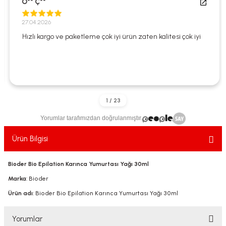
O** Ç**
ekler
ve Sabunları
yotlar
27.04.2026
e Losyonlar
sterler
Hızlı kargo ve paketleme çok iyi ürün zaten kalitesi çok iyi
klar
Yorumlar tarafımızdan doğrulanmıştır.
leri
Ürün Bilgisi
Bioder Bio Epilation Karınca Yumurtası Yağı 30ml
Marka
: Bioder
Ürün adı
: Bioder Bio Epilation Karınca Yumurtası Yağı 30ml
Yorumlar